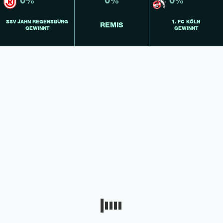
0%
0%
0%
SSV JAHN REGENSBURG
1. FC KÖLN
REMIS
GEWINNT
GEWINNT