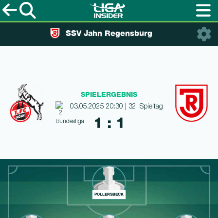
SSV Jahn Regensburg
SPIELERGEBNIS
03.05.2025 20:30 | 32. Spieltag
1 : 1
POLLERSBECK