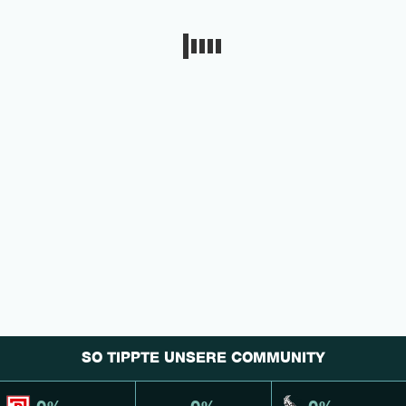
SO TIPPTE UNSERE COMMUNITY