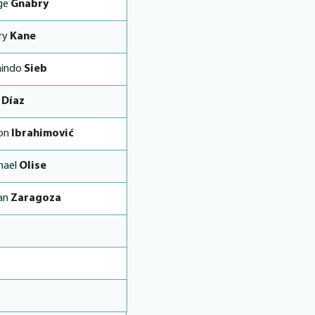
ge
Gnabry
ry
Kane
indo
Sieb
s
Díaz
jon
Ibrahimović
hael
Olise
an
Zaragoza