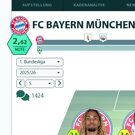
AUFSTELLUNG
KADERANALYSE
NE
FC BAYERN MÜNCHE
2,
62
100% Complete
NOTE
100% Complete
1. Bundesliga
2025/26
5.
1424