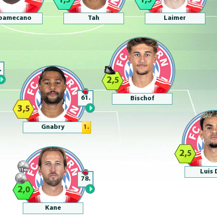
1,
1,
5
5
pamecano
Tah
Laimer
.
2,
5
61.
Bischof
3,
5
Gnabry
1.
2,
5
Luis 
78.
2,
0
Kane