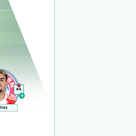
84.
Díaz