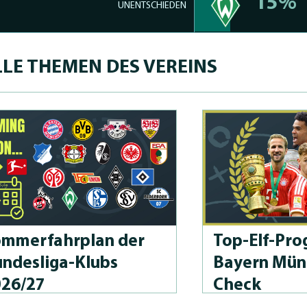
15%
UNENTSCHIEDEN
LE THEMEN DES VEREINS
m­merfahrplan der
Top-Elf-Prog
n­des­li­ga-Klubs
Bayern Mün
026/27
Check