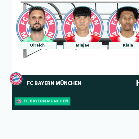
Ulreich
Minjae
Kiala
FC BAYERN MÜNCHEN
FC BAYERN MÜNCHEN