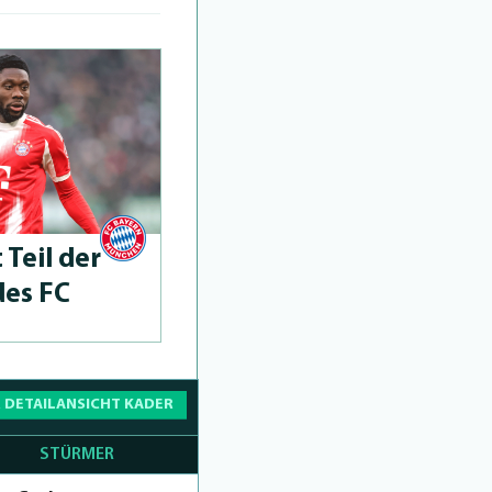
 Teil der
des FC
 DETAILANSICHT KADER
STÜRMER