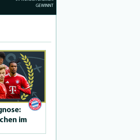
GEWINNT
­no­se:
chen im