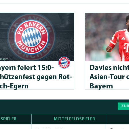
 images
yern feiert 15:0-
Davies nicht
hützenfest gegen Rot­
Asien-Tour 
ch-Egern
Bayern
ZUR
SPIELER
MITTELFELDSPIELER