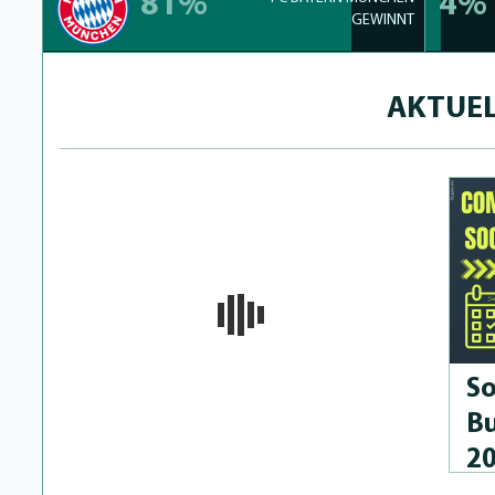
81%
4%
GEWINNT
AKTUEL
So
Bu
2