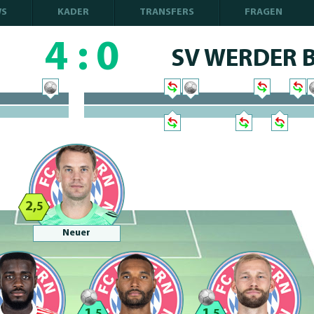
WS
KADER
TRANSFERS
FRAGEN
4
:
0
N
SV WERDER 
100% Complete
100% Complete
2,
5
Neuer