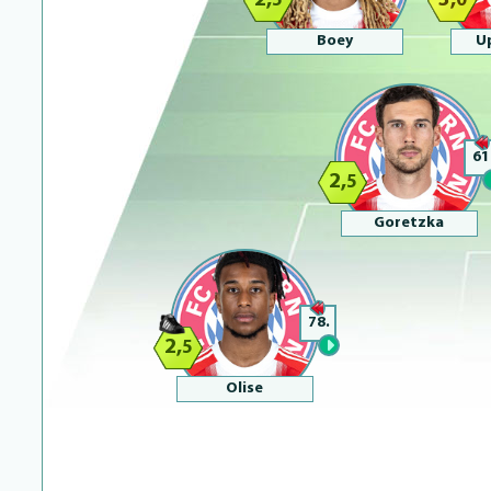
2,
3,
5
0
Boey
U
61
2,
5
Goretzka
78.
2,
5
Olise