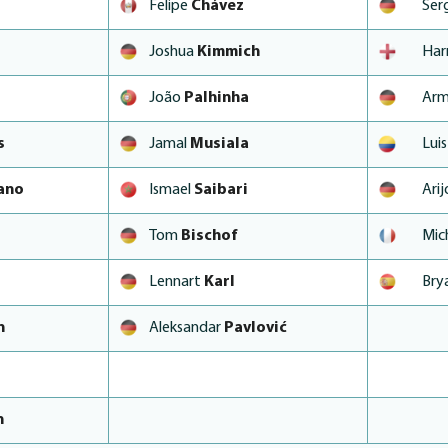
Felipe
Chávez
Ser
Joshua
Kimmich
Har
João
Palhinha
Arm
s
Jamal
Musiala
Lui
ano
Ismael
Saibari
Ari
Tom
Bischof
Mic
Lennart
Karl
Bry
n
Aleksandar
Pavlović
n