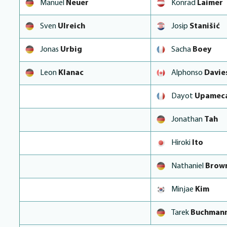
Manuel
Neuer
Konrad
Laimer
Sven
Ulreich
Josip
Stanišić
Jonas
Urbig
Sacha
Boey
Leon
Klanac
Alphonso
Davie
Dayot
Upamec
Jonathan
Tah
Hiroki
Ito
Nathaniel
Brow
Minjae
Kim
Tarek
Buchman