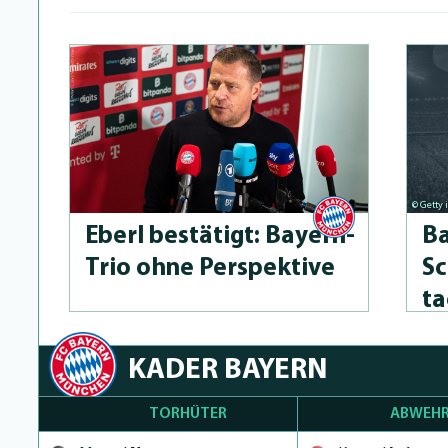
© Getty
Eberl bestätigt: Bayern-
Ba
Trio ohne Perspektive
Sc
ta
KADER BAYERN
TORHÜTER
ABWEHR