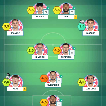
3,
3,
5
5
87.
56.
MINJAE
TAH
6.
2
3,
1,
5
5
STANIŠIĆ
BISCHOF
2,
4,
5
0
56.
KIMMICH
GORETZKA
4,
5
56.
2,
3,
5
0
GUERREIRO
KARL
LUIS DÍAZ
1.
4,
0
65.