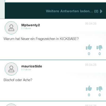
Weitere Antworten laden... (2)
06.04.26
Mptwenty2
0 Follower
Warum hat Neuer ein Fragezeichen in KICKBASE?
0
0
06.04.26
mauriceSide
0 Follower
Bischof oder Ache?
0
0