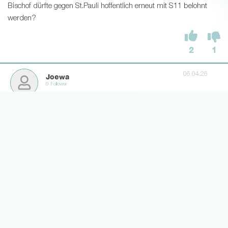
Bischof dürfte gegen St.Pauli hoffentlich erneut mit S11 belohnt
werden?
2
1
06.04.26
Joewa
0 Follower
Lohnt sich Laimer noch zu halten angesichts der wahrscheinlich
häufigen Rotation?
2
1
06.04.26
Adamu FußballGott
0 Follower
habe gerade davies irgendwie bekommen und überlege meinen
laimer auszutauschen um anders aufzustocken