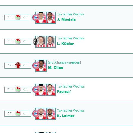
Taktischer Wechsel
65.
0:1
J. Musiala
Taktischer Wechsel
65.
0:1
L. Kübler
Großchance vergeben!
57.
0:1
M. Olise
Taktischer Wechsel
56.
0:1
Pavlović
Taktischer Wechsel
56.
0:1
K. Laimer