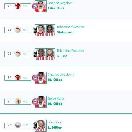
Chance vergeben!
81.
0:2
Luis Díaz
Taktischer Wechsel
78.
0:2
Matanović
Taktischer Wechsel
78.
0:2
C. Irié
Chance vergeben!
77.
0:2
M. Olise
Gelbe Karte
73.
0:2
M. Olise
Toooooor!
2
71.
0:
L. Höler