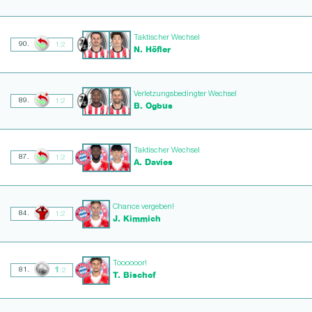
Taktischer Wechsel
90.
1:2
N. Höfler
Verletzungsbedingter Wechsel
89.
1:2
B. Ogbus
Taktischer Wechsel
87.
1:2
A. Davies
Chance vergeben!
84.
1:2
J. Kimmich
Toooooor!
1
81.
:2
T. Bischof