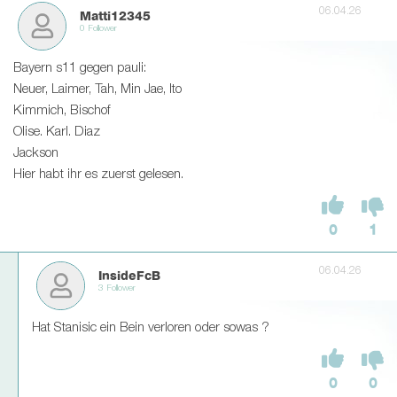
06.04.26
Matti12345
0 Follower
Bayern s11 gegen pauli:
Neuer, Laimer, Tah, Min Jae, Ito
Kimmich, Bischof
Olise. Karl. Diaz
Jackson
Hier habt ihr es zuerst gelesen.
0
1
06.04.26
InsideFcB
3 Follower
Hat Stanisic ein Bein verloren oder sowas ?
0
0