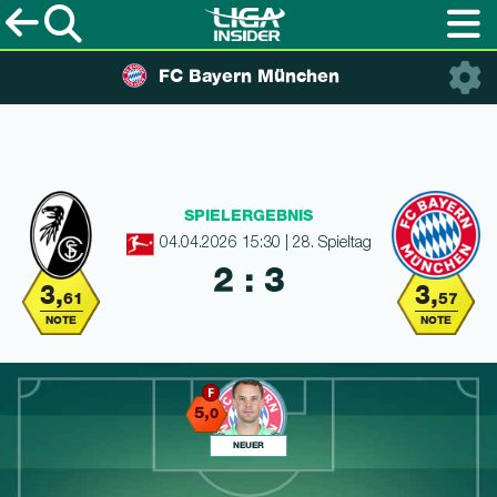
FC Bayern München
SPIELERGEBNIS
04.04.2026 15:30 | 28. Spieltag
2 : 3
3,
3,
61
57
NOTE
NOTE
5,
0
NEUER