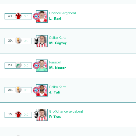
Chance vergeben!
43.
0:0
L. Karl
Gelbe Karte
29.
0:0
M. Ginter
Parade!
28.
0:0
M. Neuer
Gelbe Karte
25.
0:0
J. Tah
Großchance vergeben!
15.
0:0
P. Treu