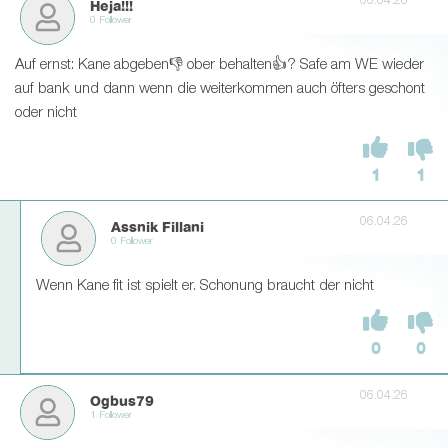
06.04.26
Heja!!!
0 Follower
Auf ernst: Kane abgeben👎 ober behalten👍? Safe am WE wieder
auf bank und dann wenn die weiterkommen auch öfters geschont
oder nicht
1
1
06.04.26
Assnik Fillani
0 Follower
Wenn Kane fit ist spielt er. Schonung braucht der nicht
0
0
06.04.26
Ogbus79
1 Follower