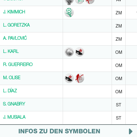
2
ZM
J. KIMMICH
J. KIMMICH
ZM
L. GORETZKA
L. GORETZKA
ZM
A. PAVLOVIĆ
A. PAVLOVIĆ
OM
L. KARL
L. KARL
OM
R. GUERREIRO
R. GUERREIRO
OM
M. OLISE
M. OLISE
OM
L. DÍAZ
L. DÍAZ
ST
S. GNABRY
S. GNABRY
ST
J. MUSIALA
J. MUSIALA
INFOS ZU DEN SYMBOLEN