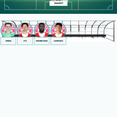
GNABRY
URBIG
ITO
UPAMECANO
CARDOZO