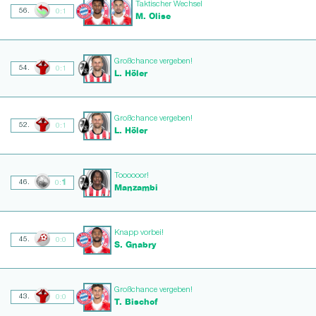
Taktischer Wechsel
56.
0:1
M. Olise
Großchance vergeben!
54.
0:1
L. Höler
Großchance vergeben!
52.
0:1
L. Höler
Toooooor!
1
46.
0:
Manzambi
Knapp vorbei!
45.
0:0
S. Gnabry
Großchance vergeben!
43.
0:0
T. Bischof