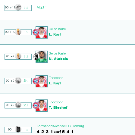
Abpfiff
90.+11
3:2
Gelbe Karte
90.+10
3:2
L. Karl
Gelbe Karte
90.+9
3:2
N. Atubolu
Toooooor!
3
90.+9
:2
L. Karl
Toooooor!
2
90.+2
:2
T. Bischof
Formationswechsel SC Freiburg
90.
1:2
4-2-3-1 auf 5-4-1