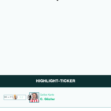
HIGHLIGHT-TICKER
Gelbe Karte
90.+11
3:2
C. Günter