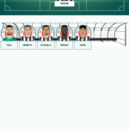
SINANI
VOLL
NEMETH
DŹWIGAŁA
CEESAY
HARA