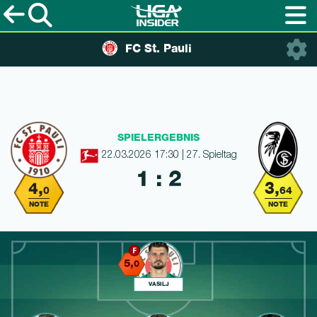
FC St. Pauli
SPIELERGEBNIS
22.03.2026 17:30 | 27. Spieltag
1 : 2
4,
3,
0
64
NOTE
NOTE
5,
0
VASILJ