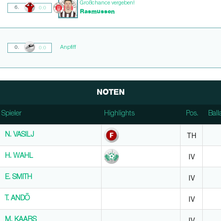
Großchance vergeben!
6.
0:0
Rasmussen
Anpfiff
0.
0:0
NOTEN
Spieler
Spieler
Highlights
Pos.
Ball
Spieler
Highlights
Pos.
Ball
TH
N. VASILJ
N. VASILJ
IV
H. WAHL
H. WAHL
IV
E. SMITH
E. SMITH
IV
T. ANDŌ
T. ANDŌ
IV
M. KAARS
M. KAARS