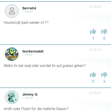
24.03.26
Serra04
1 Follower
Hountondji bald wieder s11?
1
0
23.03.26
Gurkensalat
1 Follower
Bleibt ihr bei vasij oder würdet ihr auf gulasci gehen?
0
4
23.03.26
Jimmy G
0 Follower
smith oder Posch für die restliche Saison?