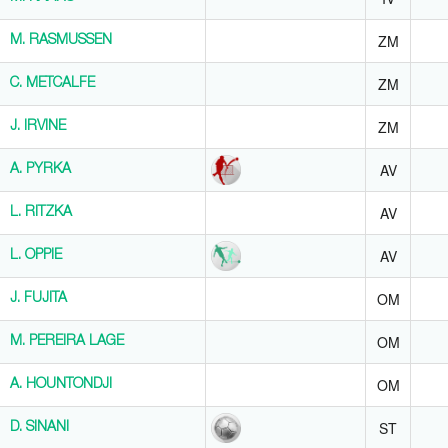
ZM
M. RASMUSSEN
M. RASMUSSEN
ZM
C. METCALFE
C. METCALFE
ZM
J. IRVINE
J. IRVINE
AV
A. PYRKA
A. PYRKA
AV
L. RITZKA
L. RITZKA
AV
L. OPPIE
L. OPPIE
OM
J. FUJITA
J. FUJITA
OM
M. PEREIRA LAGE
M. PEREIRA LAGE
OM
A. HOUNTONDJI
A. HOUNTONDJI
ST
D. SINANI
D. SINANI