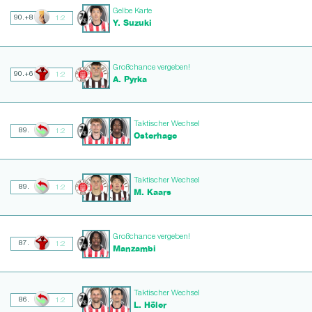
Gelbe Karte
90.+8
1:2
Y. Suzuki
Großchance vergeben!
90.+6
1:2
A. Pyrka
Taktischer Wechsel
89.
1:2
Osterhage
Taktischer Wechsel
89.
1:2
M. Kaars
Großchance vergeben!
87.
1:2
Manzambi
Taktischer Wechsel
86.
1:2
L. Höler