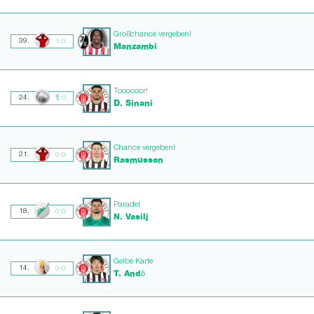
Großchance vergeben!
39.
1:0
Manzambi
Toooooor!
1
24.
:0
D. Sinani
Chance vergeben!
21.
0:0
Rasmussen
Parade!
18.
0:0
N. Vasilj
Gelbe Karte
14.
0:0
T. Andō