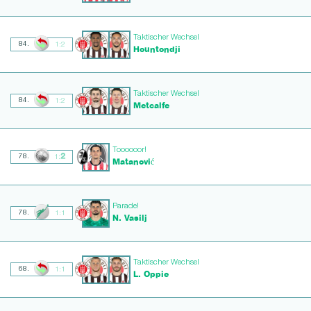
Taktischer Wechsel
84.
1:2
Hountondji
Taktischer Wechsel
84.
1:2
Metcalfe
Toooooor!
2
78.
1:
Matanović
Parade!
78.
1:1
N. Vasilj
Taktischer Wechsel
68.
1:1
L. Oppie