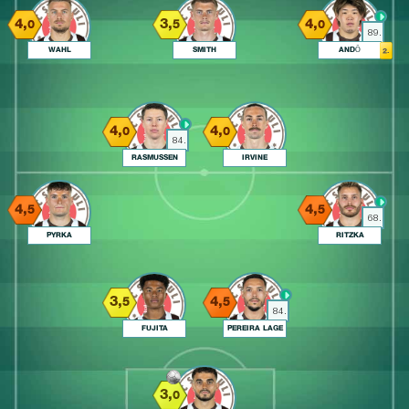
4,
3,
4,
0
5
0
89.
WAHL
SMITH
ANDŌ
2.
4,
4,
0
0
84.
RASMUSSEN
IRVINE
4,
4,
5
5
68.
PYRKA
RITZKA
3,
4,
5
5
84.
FUJITA
PEREIRA LAGE
3,
0