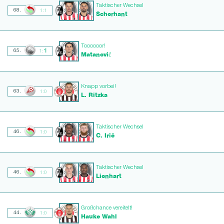
Taktischer Wechsel
68.
1:1
Scherhant
Toooooor!
1
65.
1:
Matanović
Knapp vorbei!
63.
1:0
L. Ritzka
Taktischer Wechsel
46.
1:0
C. Irié
Taktischer Wechsel
46.
1:0
Lienhart
Großchance vereitelt!
44.
1:0
Hauke Wahl