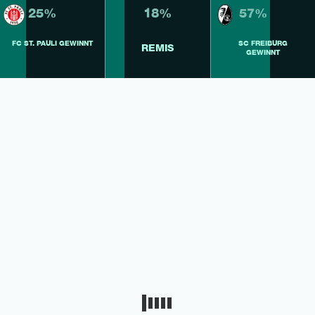
25%
18%
57%
FC ST. PAULI GEWINNT
SC FREIBURG
REMIS
GEWINNT