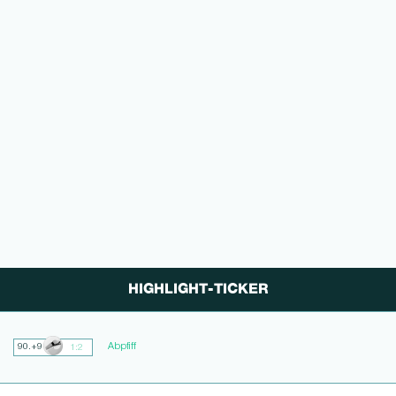
HIGHLIGHT-TICKER
Abpfiff
90.+9
1:2