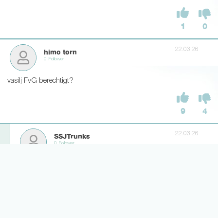
1
0
22.03.26
himo torn
0 Follower
vasilj FvG berechtigt?
9
4
22.03.26
SSJTrunks
0 Follower
1000% lol
4
1