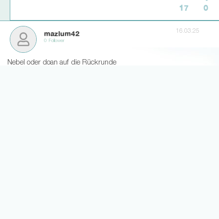
17
0
16.03.25
mazlum42
0 Follower
Nebel oder doan auf die Rückrunde
4
9
16.03.25
EL
11 Follower
Atubolu muss korrigiert werden, kostet mich auch den
Spieltagssieg
25
1
16.03.25
KnallHeinz