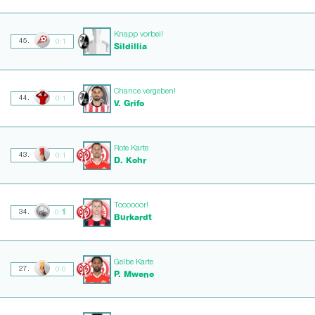
Knapp vorbei!
45.
0:1
Sildillia
Chance vergeben!
44.
0:1
V. Grifo
Rote Karte
43.
0:1
D. Kohr
Toooooor!
1
34.
0:
Burkardt
Gelbe Karte
27.
0:0
P. Mwene