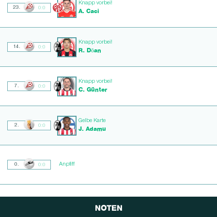
Knapp vorbei!
23.
0:0
A. Caci
Knapp vorbei!
14.
0:0
R. Dōan
Knapp vorbei!
7.
0:0
C. Günter
Gelbe Karte
2.
0:0
J. Adamu
Anpfiff
0.
0:0
NOTEN