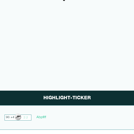
HIGHLIGHT-TICKER
Abpfiff
90.+4
2:2