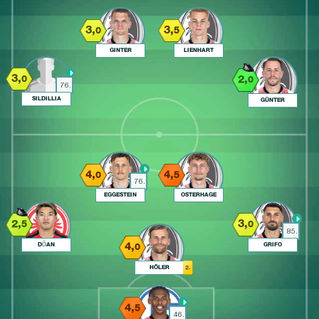
3,
3,
0
5
GINTER
LIENHART
3,
2,
0
0
76.
SILDILLIA
GÜNTER
4,
4,
0
5
76.
EGGESTEIN
OSTERHAGE
2,
3,
5
0
85.
4,
DŌAN
GRIFO
0
HÖLER
2.
4,
5
46.