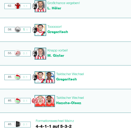
Großchance vergeben!
62.
1:1
L. Höler
Toooooor!
1
58.
:1
Gregoritsch
Knapp vorbei!
55.
0:1
M. Ginter
Taktischer Wechsel
46.
0:1
Gregoritsch
Taktischer Wechsel
46.
0:1
Hanche-Olsen
Formationswechsel Mainz
46.
0:1
4-4-1-1 auf 5-3-2