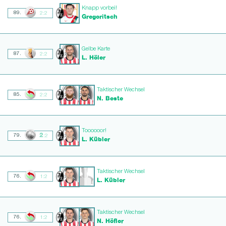
Knapp vorbei!
89.
2:2
Gregoritsch
Gelbe Karte
87.
2:2
L. Höler
Taktischer Wechsel
85.
2:2
N. Beste
Toooooor!
2
79.
:2
L. Kübler
Taktischer Wechsel
76.
1:2
L. Kübler
Taktischer Wechsel
76.
1:2
N. Höfler