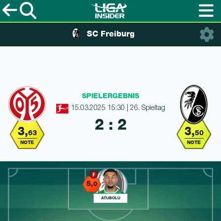
SC Freiburg
SPIELERGEBNIS
15.03.2025 15:30 | 26. Spieltag
2 : 2
3,
3,
63
50
NOTE
NOTE
5,
0
ATUBOLU