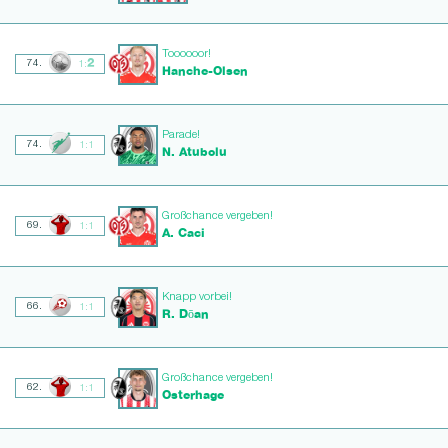
Toooooor!
2
74.
1:
Hanche-Olsen
Parade!
74.
1:1
N. Atubolu
Großchance vergeben!
69.
1:1
A. Caci
Knapp vorbei!
66.
1:1
R. Dōan
Großchance vergeben!
62.
1:1
Osterhage