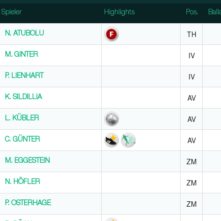
Spieler
Spieler
Highlights
Pos.
Ball
Spieler
Highlights
Pos.
Ball
TH
N. ATUBOLU
N. ATUBOLU
IV
M. GINTER
M. GINTER
IV
P. LIENHART
P. LIENHART
AV
K. SILDILLIA
K. SILDILLIA
AV
L. KÜBLER
L. KÜBLER
AV
C. GÜNTER
C. GÜNTER
ZM
M. EGGESTEIN
M. EGGESTEIN
ZM
N. HÖFLER
N. HÖFLER
ZM
P. OSTERHAGE
P. OSTERHAGE