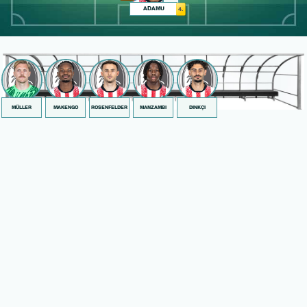
ADAMU
4.
MÜLLER
MAKENGO
ROSENFELDER
MANZAMBI
DINKÇI