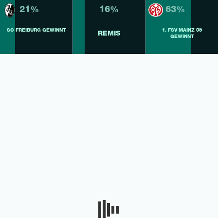
21%
16%
63%
SC FREIBURG GEWINNT
1. FSV MAINZ 05
REMIS
GEWINNT