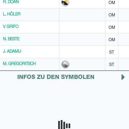
OM
R. DŌAN
R. DŌAN
OM
L. HÖLER
L. HÖLER
OM
V. GRIFO
V. GRIFO
OM
N. BESTE
N. BESTE
ST
J. ADAMU
J. ADAMU
ST
M. GREGORITSCH
M. GREGORITSCH
INFOS ZU DEN SYMBOLEN