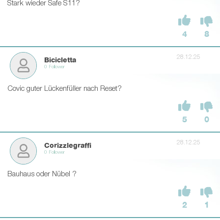
Stark wieder Safe S11?
4
8
28.12.25
Bicicletta
0 Follower
Covic guter Lückenfüller nach Reset?
5
0
28.12.25
Corizzlegraffi
0 Follower
Bauhaus oder Nübel ?
2
1