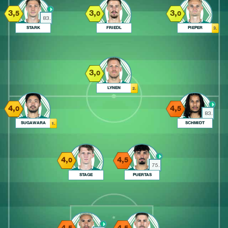
3,
3,
3,
5
0
0
83.
STARK
FRIEDL
PIEPER
3.
3,
0
LYNEN
2.
4,
4,
0
5
83.
SUGAWARA
SCHMIDT
1.
4,
4,
0
5
75.
STAGE
PUERTAS