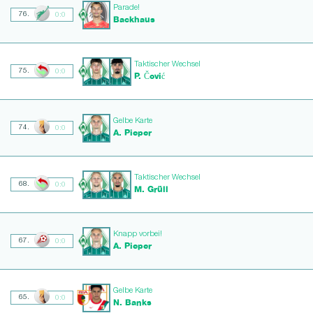
Parade!
76.
0:0
Backhaus
Taktischer Wechsel
75.
0:0
P. Čović
Gelbe Karte
74.
0:0
A. Pieper
Taktischer Wechsel
68.
0:0
M. Grüll
Knapp vorbei!
67.
0:0
A. Pieper
Gelbe Karte
65.
0:0
N. Banks