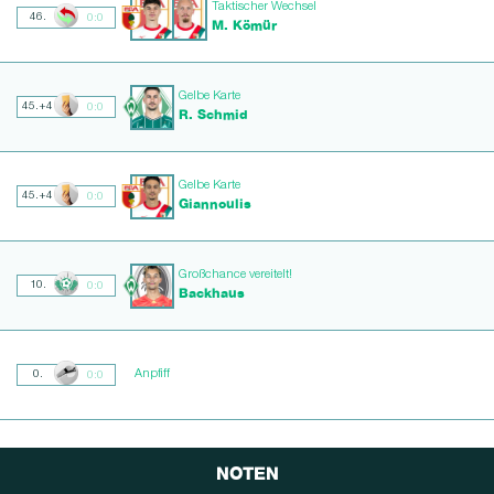
Taktischer Wechsel
46.
0:0
M. Kömür
Gelbe Karte
45.+4
0:0
R. Schmid
Gelbe Karte
45.+4
0:0
Giannoulis
Großchance vereitelt!
10.
0:0
Backhaus
Anpfiff
0.
0:0
NOTEN