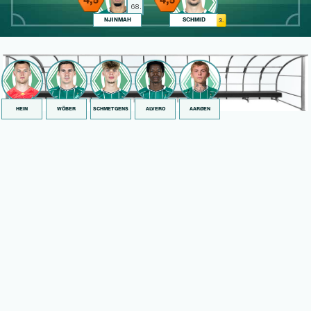
4,
4,
5
5
68.
NJINMAH
SCHMID
3.
HEIN
WÖBER
SCHMETGENS
ALVERO
AARØEN