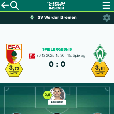
SV Werder Bremen
SPIELERGEBNIS
20.12.2025 15:30 | 15. Spieltag
0 : 0
3,
3,
73
81
NOTE
NOTE
2,
5
BACKHAUS