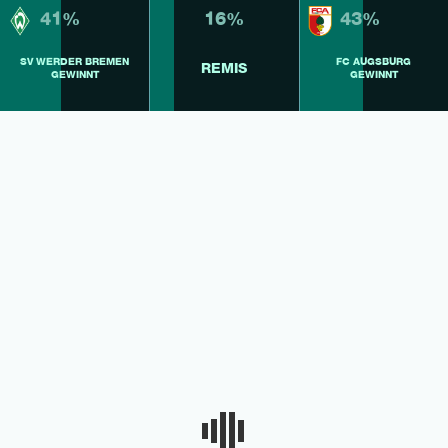
41%
16%
43%
SV WERDER BREMEN
FC AUGSBURG
REMIS
GEWINNT
GEWINNT