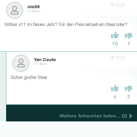
28.12.25
ole99
0 Follower
Wöber s11 im Neuen Jahr? Für den Preis aktuell ein Steal oder?
10
1
28.12.25
Yan Couto
0 Follower
Schon großer Steal
4
2
Weitere Antworten laden... (2)
28.12.25
Ls0108