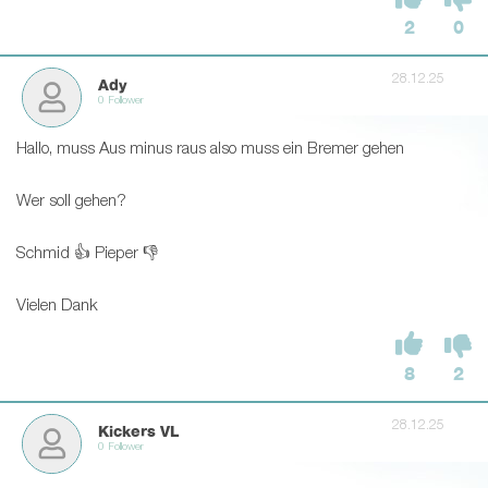
2
0
28.12.25
Ady
0 Follower
Hallo, muss Aus minus raus also muss ein Bremer gehen
Wer soll gehen?
Schmid 👍 Pieper 👎
Vielen Dank
8
2
28.12.25
Kickers VL
0 Follower