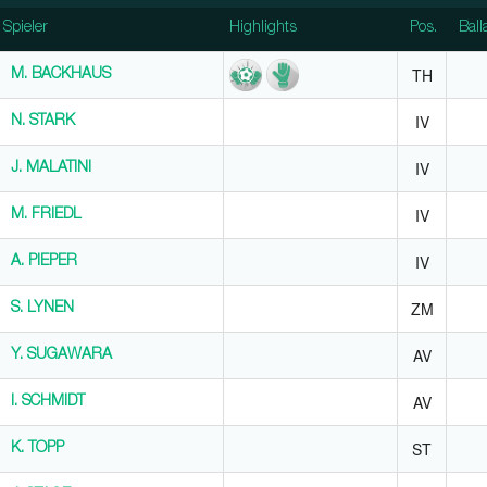
Spieler
Spieler
Highlights
Pos.
Ball
Spieler
Highlights
Pos.
Ball
TH
M. BACKHAUS
M. BACKHAUS
IV
N. STARK
N. STARK
IV
J. MALATINI
J. MALATINI
IV
M. FRIEDL
M. FRIEDL
IV
A. PIEPER
A. PIEPER
ZM
S. LYNEN
S. LYNEN
AV
Y. SUGAWARA
Y. SUGAWARA
AV
I. SCHMIDT
I. SCHMIDT
ST
K. TOPP
K. TOPP