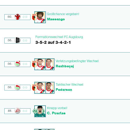
Großchance vergeben!
60.
0:0
Massengo
Formationswechsel FC Augsburg
56.
0:0
3-5-2 auf 3-4-2-1
Verletzungsbedingter Wechsel
56.
0:0
Rexhbeçaj
Taktischer Wechsel
56.
0:0
Pedersen
Knapp vorbei!
48.
0:0
C. Puertas