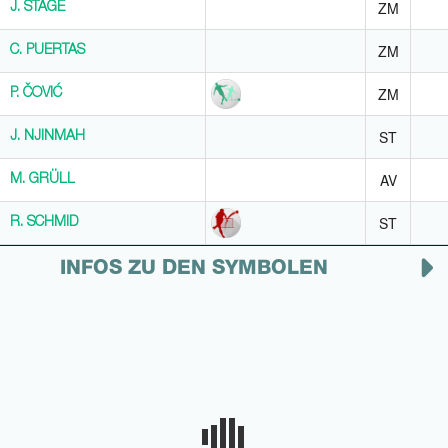
ZM
J. STAGE
J. STAGE
ZM
C. PUERTAS
C. PUERTAS
ZM
P. ČOVIĆ
P. ČOVIĆ
ST
J. NJINMAH
J. NJINMAH
AV
M. GRÜLL
M. GRÜLL
ST
R. SCHMID
R. SCHMID
INFOS ZU DEN SYMBOLEN