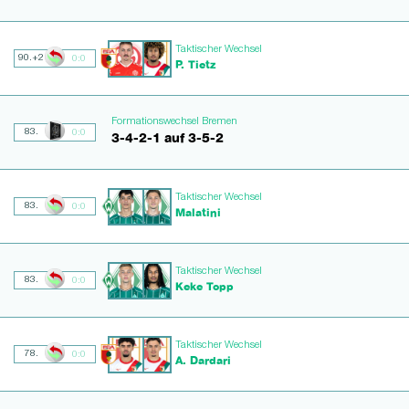
Taktischer Wechsel
90.+2
0:0
P. Tietz
Formationswechsel Bremen
83.
0:0
3-4-2-1 auf 3-5-2
Taktischer Wechsel
83.
0:0
Malatini
Taktischer Wechsel
83.
0:0
Keke Topp
Taktischer Wechsel
78.
0:0
A. Dardari