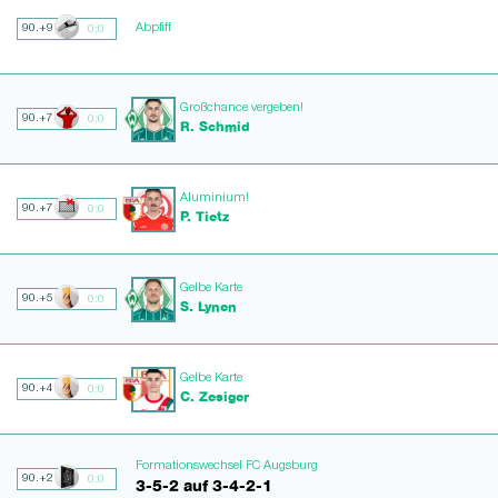
Abpfiff
90.+9
0:0
Großchance vergeben!
90.+7
0:0
R. Schmid
Aluminium!
90.+7
0:0
P. Tietz
Gelbe Karte
90.+5
0:0
S. Lynen
Gelbe Karte
90.+4
0:0
C. Zesiger
Formationswechsel FC Augsburg
90.+2
0:0
3-5-2 auf 3-4-2-1