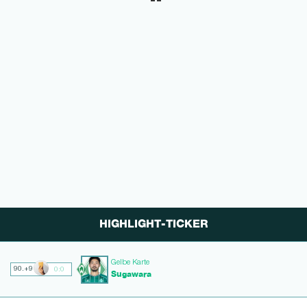
HIGHLIGHT-TICKER
Gelbe Karte
90.+9
0:0
Sugawara