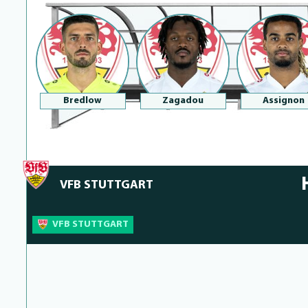
Bredlow
Zagadou
Assignon
VFB STUTTGART
VFB STUTTGART