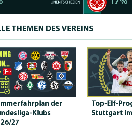
%
17%
UNENTSCHIEDEN
LE THEMEN DES VEREINS
m­merfahrplan der
Top-Elf-Prog
n­des­li­ga-Klubs
Stuttgart i
026/27