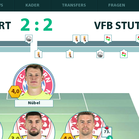
WS
KADER
TRANSFERS
FRAGEN
2
:
2
RT
VFB STU
100% Complete
100% Complete
4,
0
Nübel
73.