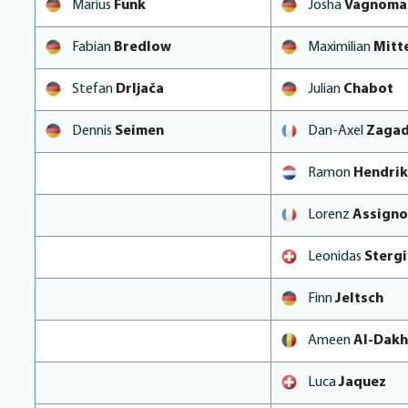
Marius
Funk
Josha
Vagnoma
Fabian
Bredlow
Maximilian
Mitt
Stefan
Drljača
Julian
Chabot
Dennis
Seimen
Dan-Axel
Zaga
Ramon
Hendrik
Lorenz
Assign
Leonidas
Sterg
Finn
Jeltsch
Ameen
Al-Dakh
Luca
Jaquez