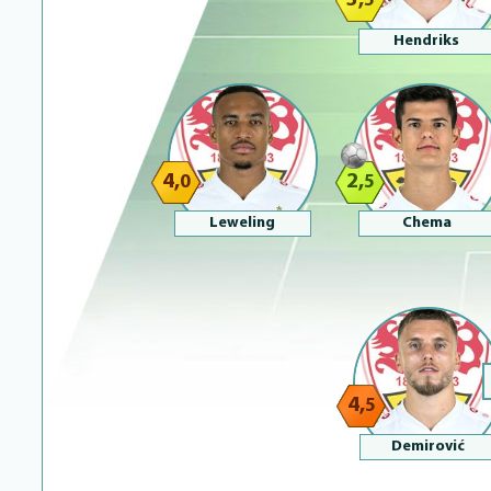
3,
5
Hendriks
4,
2,
0
5
Leweling
Chema
4,
5
Demirović