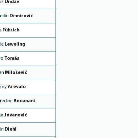
iz
Undav
edin
Demirović
is
Führich
ie
Leweling
go
Tomás
an
Milošević
emy
Arévalo
redine
Bouanani
ar
Jovanović
tin
Diehl