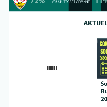
72%
11
VFB STUTTGART GEWINNT
AKTUEL
So
Bu
2