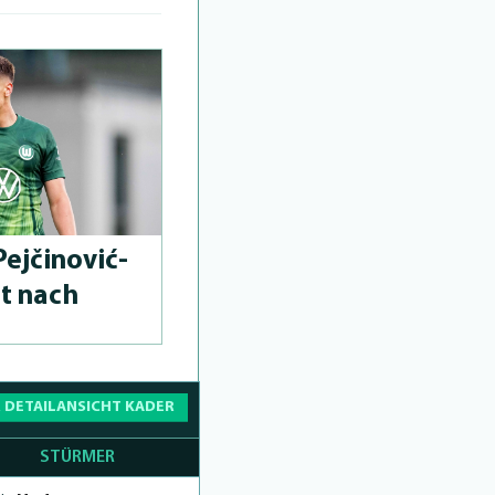
Pejčinović-
ut nach
 DETAILANSICHT KADER
STÜRMER