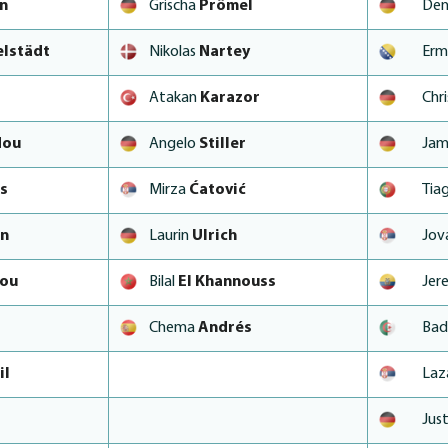
n
Grischa
Prömel
Den
elstädt
Nikolas
Nartey
Erm
Atakan
Karazor
Chr
dou
Angelo
Stiller
Jam
s
Mirza
Ćatović
Tia
on
Laurin
Ulrich
Jov
iou
Bilal
El Khannouss
Jer
Chema
Andrés
Bad
il
Laz
Jus