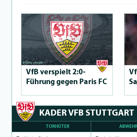
© Getty images
VfB verspielt 2:0-
V
Führung gegen Paris FC
Sa
KADER VFB STUTTGART
TORHÜTER
ABWEHR