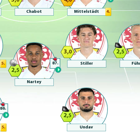
3,
4,
0
0
Chabot
Mittelstädt
4.
3,
2,
0
5
87.
5.
Stiller
Füh
2,
5
Nartey
86.
2,
5
5.
Undav