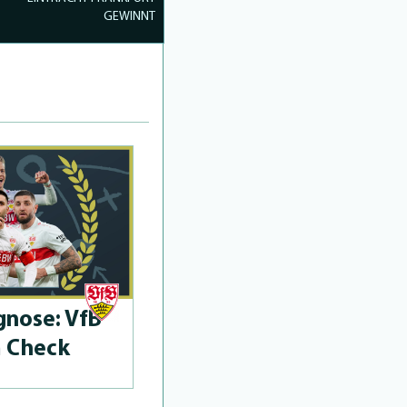
GEWINNT
­no­se: VfB
m Check