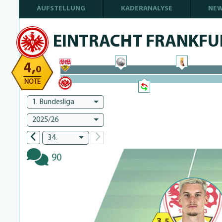
AUFSTELLUNG
KADERANALYSE
NE
EINTRACHT FRANKFU
4,
0
100% Complete
NOTE
100% Complete
1. Bundesliga
2025/26
34.
90