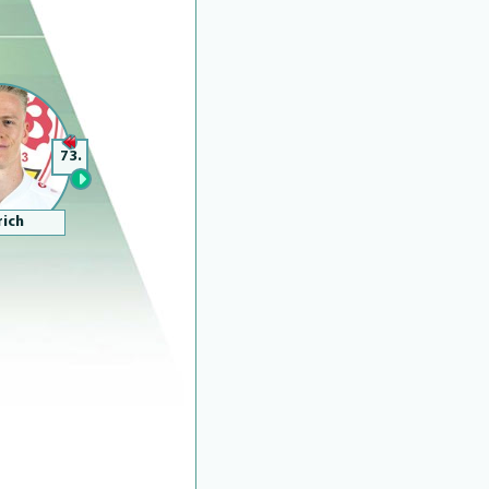
73.
rich