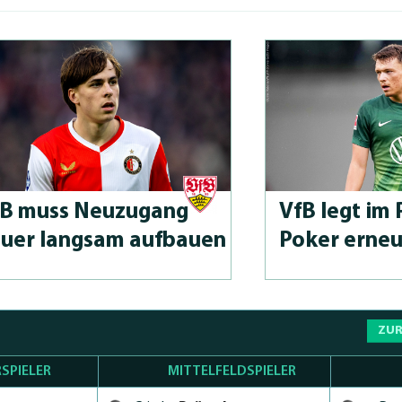
fB muss Neuzugang
VfB legt im 
uer langsam aufbauen
Po­ker erne
ZUR
SPIELER
MITTELFELDSPIELER