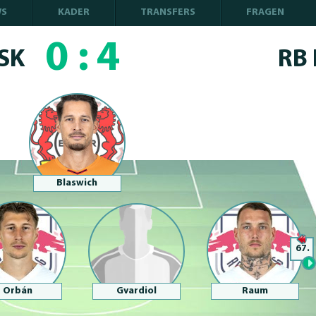
WS
KADER
TRANSFERS
FRAGEN
0
:
4
SK
RB 
Blaswich
67.
Orbán
Gvardiol
Raum