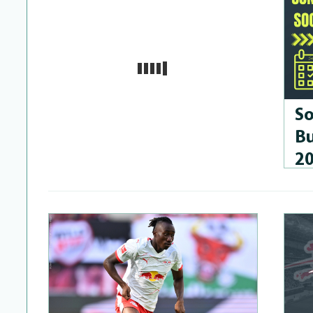
So
Bu
2