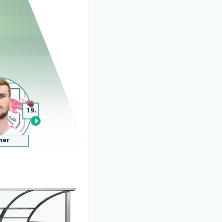
19.
ner