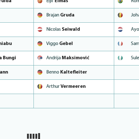
ruida
Eljif
Elmas
Ro
Brajan
Gruda
Joh
Nicolas
Seiwald
Ayo
hiabu
Viggo
Gebel
Sa
 Bungi
Andrija
Maksimović
Sul
ann
Benno
Kaltefleiter
Arthur
Vermeeren