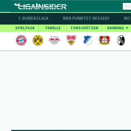
1. BUNDESLIGA
WER PUNKTET BESSER?
NO
SPIELTAGE
TABELLE
TORSCHÜTZEN
RANKING