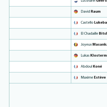
Lutsharel
Geert
David
Raum
Castello
Lukeba
El Chadaille
Bits
Joyeux
Masanka
Lukas
Klosterm
Abdoul
Koné
Maxime
Estève