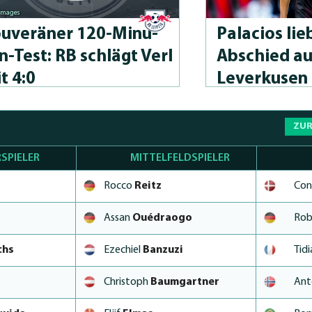
 images
uveräner 120-Minu­
Palacios lie
n-Test: RB schlägt Verl
Abschied au
t 4:0
Leverkusen
ZUR
SPIELER
MITTELFELDSPIELER
Rocco
Reitz
Con
Assan
Ouédraogo
Rob
chs
Ezechiel
Banzuzi
Tid
Christoph
Baumgartner
Ant