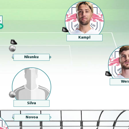
.
Kampl
Nkunku
Wer
Silva
Novoa