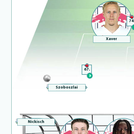
74
Xaver
67.
Szoboszlai
Nickisch