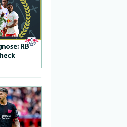
­no­se: RB
Check