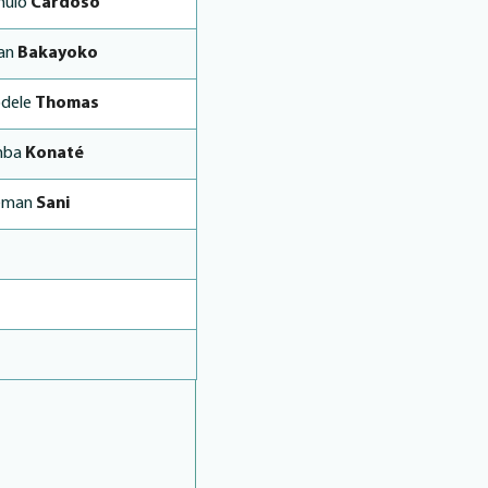
mulo
Cardoso
an
Bakayoko
dele
Thomas
mba
Konaté
eman
Sani