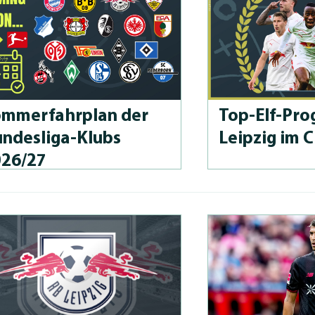
m­merfahrplan der
Top-Elf-Prog
n­des­li­ga-Klubs
Leipzig im 
026/27