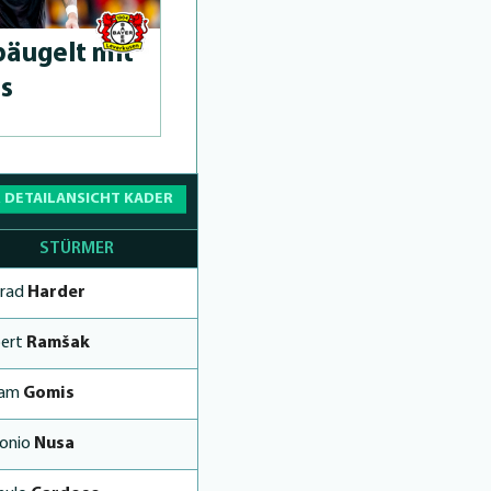
bäugelt mit
s
 DETAILANSICHT KADER
STÜRMER
rad
Harder
ert
Ramšak
iam
Gomis
onio
Nusa