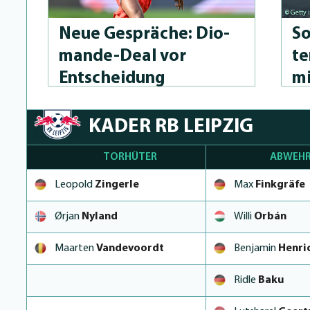
© Getty
Neue Gespräche: Dio­
So
man­de-Deal vor
te
Entscheidung
mi
KADER RB LEIPZIG
TORHÜTER
ABWEHR
Leopold
Zingerle
Max
Finkgräfe
Ørjan
Nyland
Willi
Orbán
Maarten
Vandevoordt
Benjamin
Henri
Ridle
Baku