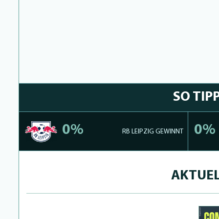
SO TIP
0%
0%
RB LEIPZIG GEWINNT
AKTUEL