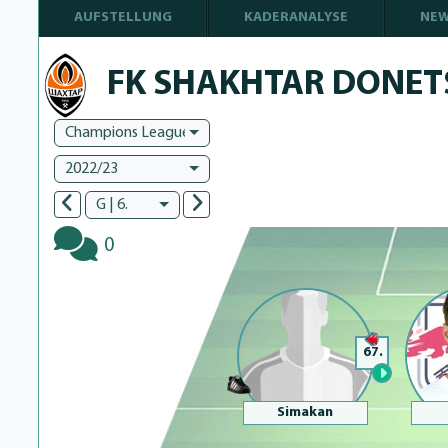
AUFSTELLUNG
KADERANALYSE
NE
FK SHAKHTAR DONET
Champions League
2022/23
G | 6.
0
67.
Simakan