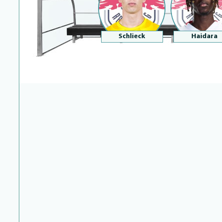
Schlieck
Haidara