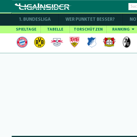
1. BUNDESLIGA
WER PUNKTET BESSER?
NO
SPIELTAGE
TABELLE
TORSCHÜTZEN
RANKING