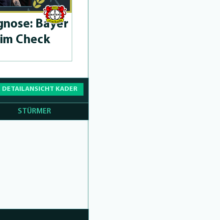
­no­se: Bayer
 im Check
 DETAILANSICHT KADER
STÜRMER