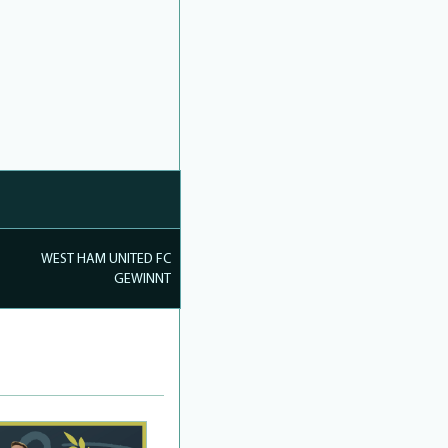
WEST HAM UNITED FC
GEWINNT