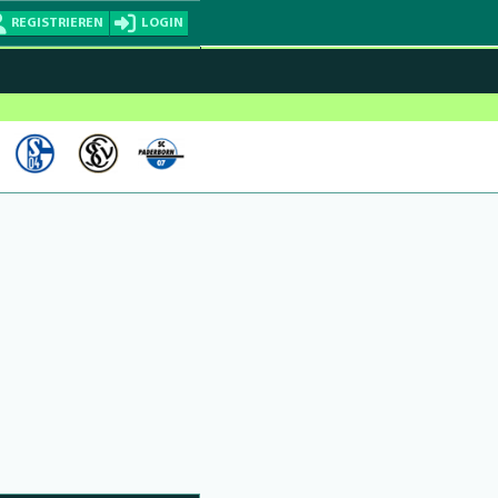
REGISTRIEREN
LOGIN