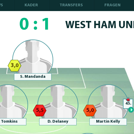
WS
KADER
TRANSFERS
FRAGEN
0
:
1
WEST HAM UNI
3,
0
S. Mandanda
45.
5,
5,
5
0
. Tomkins
D. Delaney
Martin Kelly