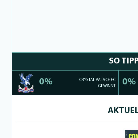
SO TIP
0%
0%
CRYSTAL PALACE FC
GEWINNT
AKTUEL