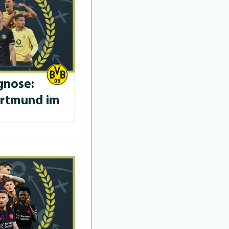
­no­se:
ortmund im