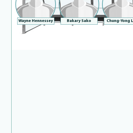
Wayne Hennessey
Bakary Sako
Chung-Yong 