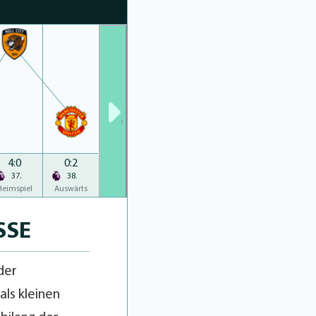
›
4:0
0:2
37.
38.
Heimspiel
Auswärts
SSE
der
als kleinen