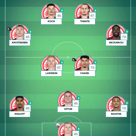
46.
67.
KOCH
THEATE
46.
79.
KRISTENSEN
NKOUNKOU
67.
79.
LARSSON
CHAÏBI
46.
46.
79.
GÖTZE
KNAUFF
BAHOYA
46.