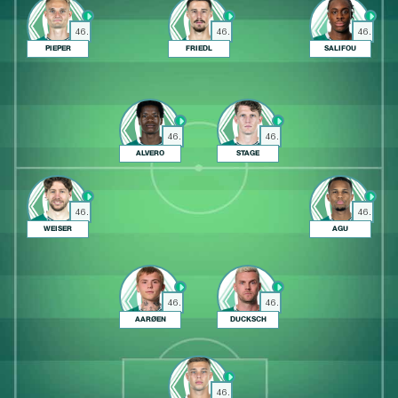
46.
46.
46.
PIEPER
FRIEDL
SALIFOU
46.
46.
ALVERO
STAGE
46.
46.
WEISER
AGU
46.
46.
AARØEN
DUCKSCH
46.