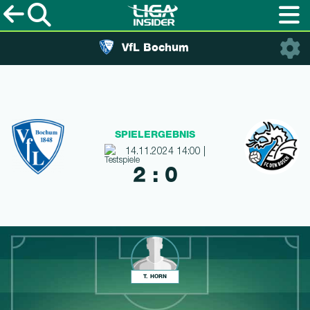
VfL Bochum
SPIELERGEBNIS
14.11.2024 14:00 |
2 : 0
T. HORN