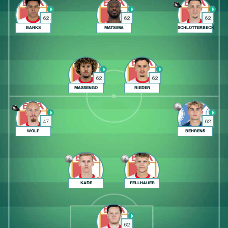
62.
62.
62.
BANKS
MATSIMA
SCHLOTTERBECK
62.
62.
MASSENGO
RIEDER
47.
62.
WOLF
BEHRENS
KADE
FELLHAUER
62.