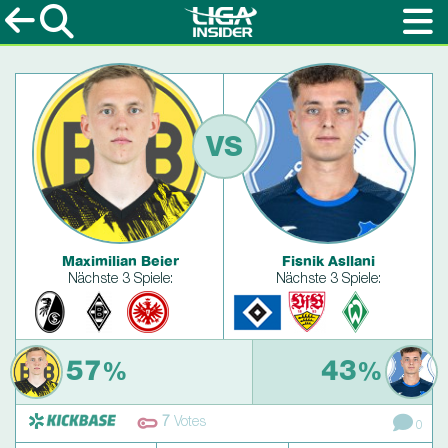
VS
Maximilian Beier
Fisnik Asllani
Nächste 3 Spiele:
Nächste 3 Spiele:
57
43
%
%
7
Votes
0