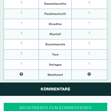
?
?
Gesamtpunkte
?
?
Punkteschnitt
?
?
Einsätze
?
?
Startelf
?
?
Einsatzquote
?
?
Tore
?
?
Vorlagen
Marktwert
KOMMENTARE
REGISTRIEREN ZUM KOMMENTIEREN