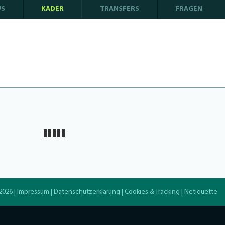
WS
KADER
TRANSFERS
FRAGEN
2026 |
Impressum
|
Datenschutzerklärung
|
Cookies & Tracking
|
Netiquette