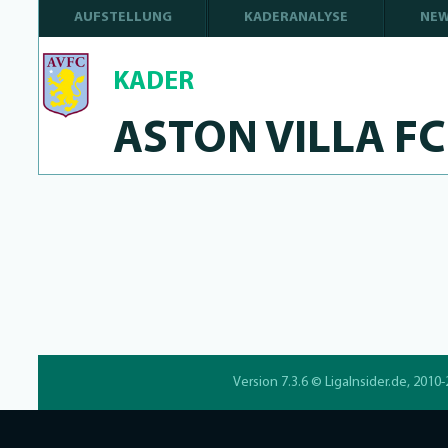
AUFSTELLUNG
KADERANALYSE
NE
KADER
ASTON VILLA FC
Version 7.3.6 ©
LigaInsider.de
, 2010-