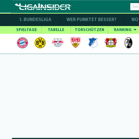
1. BUNDESLIGA
WER PUNKTET BESSER?
NO
SPIELTAGE
TABELLE
TORSCHÜTZEN
RANKING