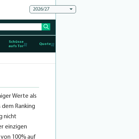
2026/27
Schüsse
Quote
aufs Tor
eniger Werte als
us dem Ranking
g nicht
er einzigen
e von 100% auf