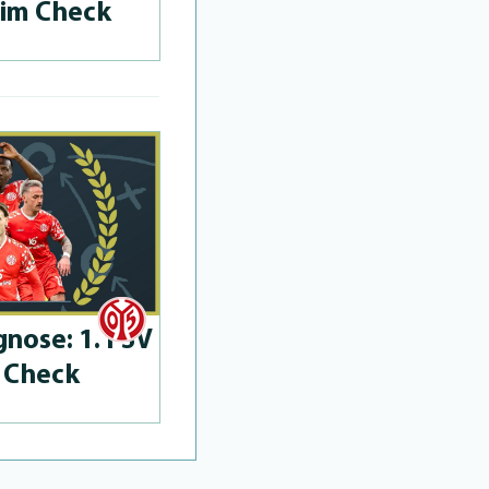
 im Check
­no­se: 1. FSV
 Check