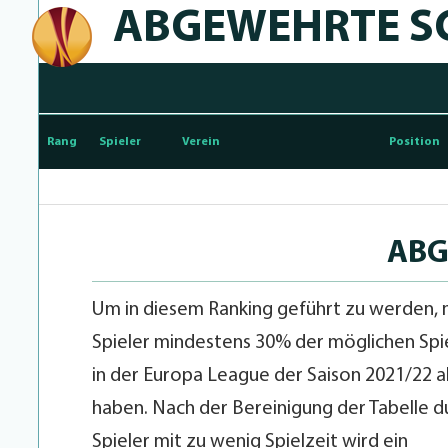
ABGEWEHRTE S
Rang
Spieler
Verein
Position
ABG
Um in diesem Ranking geführt zu werden, 
Spieler mindestens 30% der möglichen Spi
in der Europa League der Saison 2021/22 a
haben. Nach der Bereinigung der Tabelle d
Spieler mit zu wenig Spielzeit wird ein