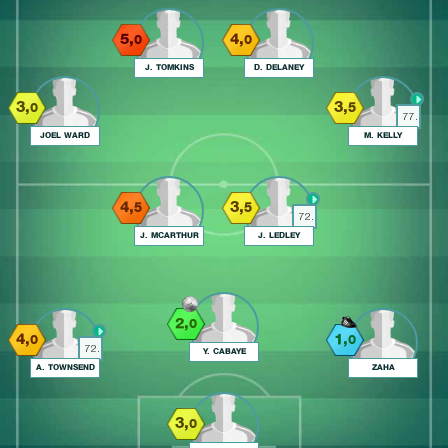
5,
4,
0
0
J. TOMKINS
D. DELANEY
3,
3,
0
5
77.
JOEL WARD
M. KELLY
4,
3,
5
5
72.
J. MCARTHUR
J. LEDLEY
2,
0
4,
1,
0
0
72.
Y. CABAYE
A. TOWNSEND
ZAHA
3,
0