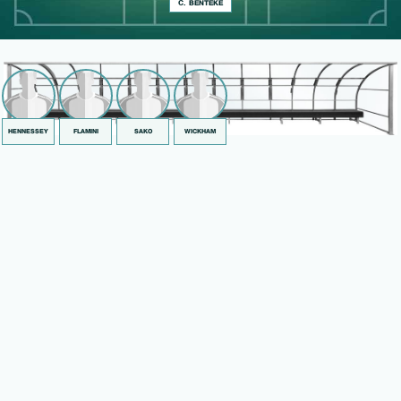
C. BENTEKE
HENNESSEY
FLAMINI
SAKO
WICKHAM