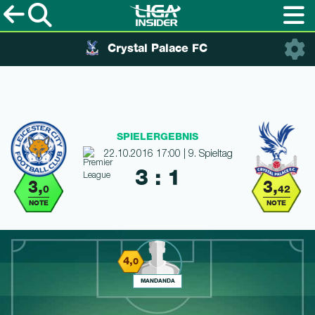
Crystal Palace FC
SPIELERGEBNIS
22.10.2016 17:00 | 9. Spieltag
3 : 1
3,
3,
0
42
NOTE
NOTE
4,
0
MANDANDA