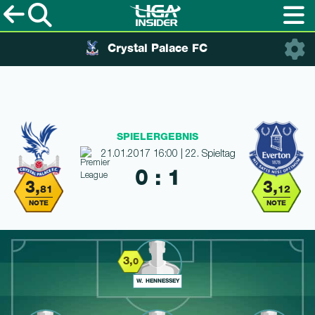
Crystal Palace FC
SPIELERGEBNIS
21.01.2017 16:00 | 22. Spieltag
0 : 1
3,
3,
81
12
NOTE
NOTE
3,
0
W. HENNESSEY