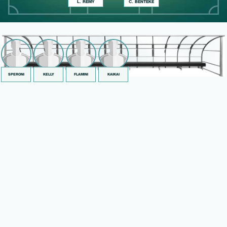
L. RÉMY
C. BENTEKE
SPERONI
KELLY
FLAMINI
KAIKAI