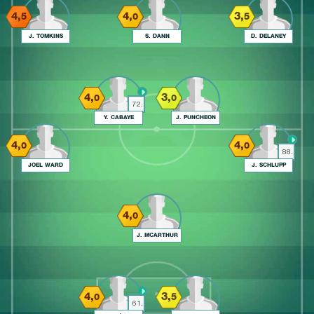
4,
4,
3,
5
0
5
J. TOMKINS
S. DANN
D. DELANEY
4,
3,
0
0
72.
Y. CABAYE
J. PUNCHEON
4,
4,
0
0
88.
JOEL WARD
J. SCHLUPP
4,
0
J. MCARTHUR
4,
3,
0
5
61.