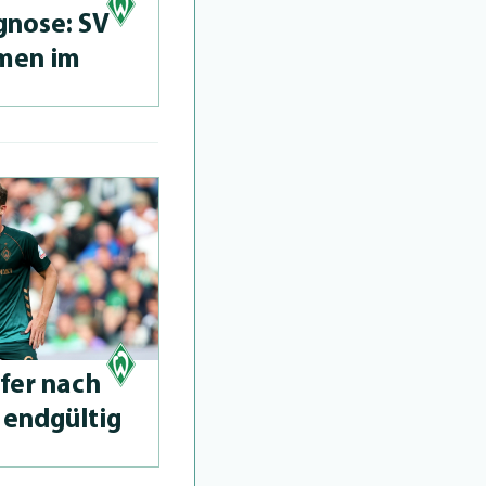
­no­se: SV
men im
sfer nach
endgültig