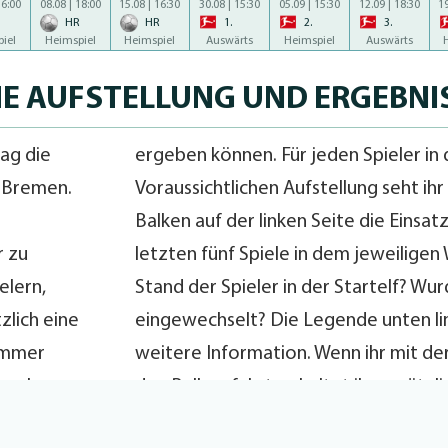
16:00
08.08 | 18:00
15.08 | 16:30
30.08 | 15:30
05.09 | 15:30
12.09 | 18:30
19
HR
HR
1.
2.
3.
iel
Heimspiel
Heimspiel
Auswärts
Heimspiel
Auswärts
E AUFSTELLUNG UND ERGEBNI
tag die
ergeben können. Für jeden Spieler in 
r Bremen.
Voraussichtlichen Aufstellung seht ihr 
Balken auf der linken Seite die Einsat
r zu
letzten fünf Spiele in dem jeweilige
elern,
Stand der Spieler in der Startelf? Wur
zlich eine
eingewechselt? Die Legende unten lin
 immer
weitere Information. Wenn ihr mit de
prechen,
den Balken fahrt, erhaltet ihr zusätzl
Gegner, geschossenen Toren, Karten 