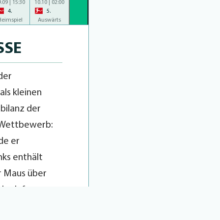
.09 | 15:30
10.10 | 02:00
17.10 | 02:00
24.10 | 02:00
31.10 | 01:00
07.11 | 01:0
4.
5.
6.
7.
8.
9.
Heimspiel
Auswärts
Heimspiel
Auswärts
Heimspiel
Auswärts
SSE
der
als kleinen
zbilanz der
n Wettbewerb:
de er
ks enthält
r Maus über
iche Infos zum
oder Vorlagen.