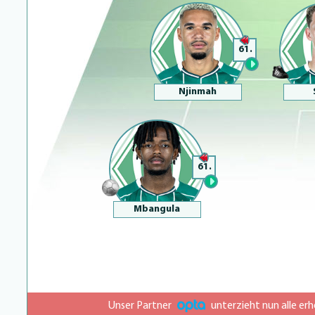
61.
Njinmah
61.
Mbangula
Unser Partner
unterzieht nun alle er