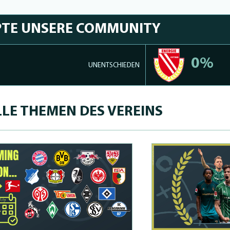
PTE UNSERE COMMUNITY
0%
UNENTSCHIEDEN
LE THEMEN DES VEREINS