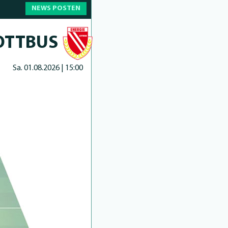
NEWS POSTEN
COTTBUS
Sa. 01.08.2026 | 15:00