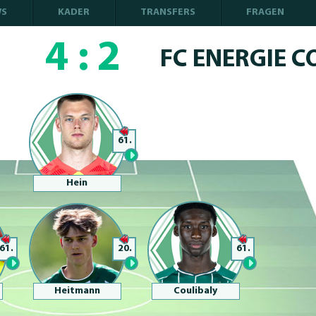
WS
KADER
TRANSFERS
FRAGEN
4
:
2
FC ENERGIE 
61.
Hein
61.
20.
61.
Heitmann
Coulibaly