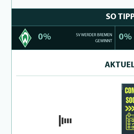
SO TIP
0%
0%
SV WERDER BREMEN
GEWINNT
AKTUEL