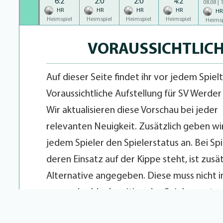
6:2
2:0
2:0
4:2
08.08 | 
HR
HR
HR
HR
HR
Heimspiel
Heimspiel
Heimspiel
Heimspiel
Heimsp
VORAUSSICHTLICH
Auf dieser Seite findet ihr vor jedem Spiel
Voraussichtliche Aufstellung für SV Werde
Wir aktualisieren diese Vorschau bei jeder
relevanten Neuigkeit. Zusätzlich geben wi
jedem Spieler den Spielerstatus an. Bei Spi
deren Einsatz auf der Kippe steht, ist zusät
Alternative angegeben. Diese muss nicht
genau der Idealposition des Spielers ents
da sich durch einen Wechsel auch taktische