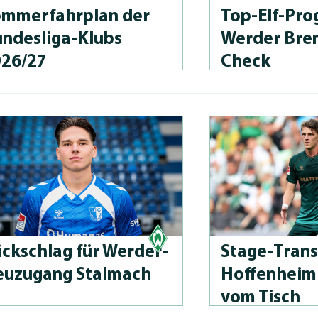
m­merfahrplan der
Top-Elf-Prog
n­des­li­ga-Klubs
Werder Bre
026/27
Check
ckschlag für Wer­der-
Sta­ge-Tran
uzu­gang Stalmach
Hoffenheim 
vom Tisch