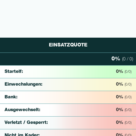
EINSATZQUOTE
0%
(0 / 0)
0% Complete
Startelf:
0%
(0/0)
Einwechslungen:
0%
(0/0)
Bank:
0%
(0/0)
Ausgewechselt:
0%
(0/0)
Verletzt / Gesperrt:
0%
(0/0)
Nicht im Kader:
0%
(0/0)