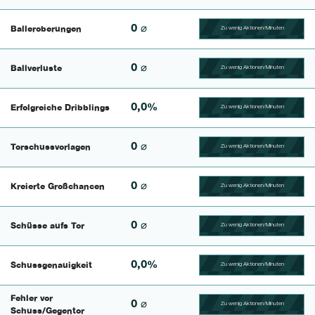
0 ⌀
Balleroberungen
Zu wenig Aktionen/Minuten
100.40650406504% Comp
0 ⌀
Ballverluste
Zu wenig Aktionen/Minuten
100.47619047619% Comp
0,0%
Erfolgreiche Dribblings
Zu wenig Aktionen/Minuten
100.46296296296% Comp
0 ⌀
Torschussvorlagen
Zu wenig Aktionen/Minuten
100.4329004329% Compl
0 ⌀
Kreierte Großchancen
Zu wenig Aktionen/Minuten
100.625% Complete
0 ⌀
Schüsse aufs Tor
Zu wenig Aktionen/Minuten
100.46296296296% Comp
0,0%
Schussgenauigkeit
Zu wenig Aktionen/Minuten
100.42735042735% Comp
Fehler vor
0 ⌀
Zu wenig Aktionen/Minuten
100.56497175141% Comp
Schuss/Gegentor