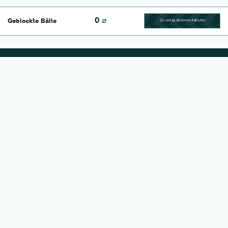
0 ⌀
Geblockte Bälle
Zu wenig Aktionen/Minuten
100.46728971963% Comp
NEWS
Werder stattet Höcker mit
Vor 1 Monat |
Profivertrag aus
02.07.2026 10:30