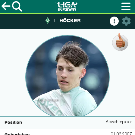
HÖCKER
L.
©getty Images
Abwehrspieler
Position
01.06.2007