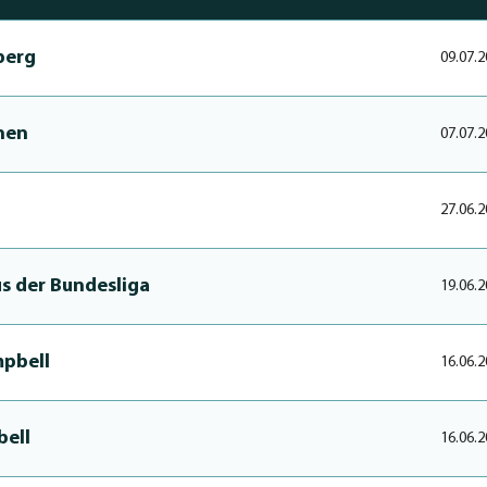
berg
09.07.2
nen
07.07.2
27.06.2
us der Bundesliga
19.06.2
mpbell
16.06.2
bell
16.06.2