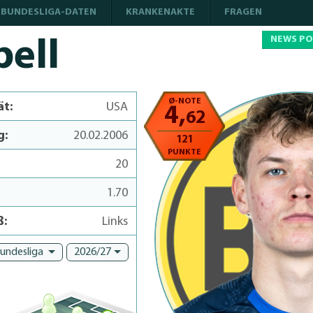
BUNDESLIGA-DATEN
KRANKENAKTE
FRAGEN
NEWS P
ell
Ø-NOTE
ät:
USA
4,
62
g:
20.02.2006
121
PUNKTE
20
1.70
ß:
Links
Bundesliga
2026/27