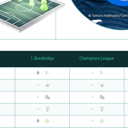
© Simon Hofmann/Get
1. Bundesliga
Champions League
6
-
-
-
-
-
-
-
6
-