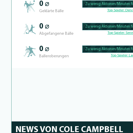
0 ⌀
Zu wenig Aktionen/Minuten fü
100.46728971963% Complete
Top-Spieler:
Denis
Geklärte Bälle
0 ⌀
Zu wenig Aktionen/Minuten fü
100.43859649123% Complete
Top-Spieler:
Senn
Abgefangene Bälle
0 ⌀
Zu wenig Aktionen/Minuten fü
100.40650406504% Complete
Top-Spieler:
La
Balleroberungen
NEWS VON COLE CAMPBELL