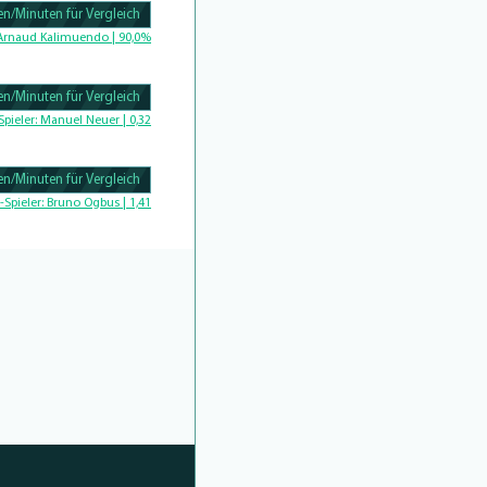
n/Minuten für Vergleich
Complete
Arnaud Kalimuendo | 90,0%
n/Minuten für Vergleich
Complete
Spieler:
Manuel Neuer | 0,32
n/Minuten für Vergleich
Complete
-Spieler:
Bruno Ogbus | 1,41