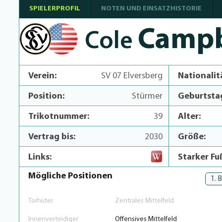
SPIELERPROFIL
NOTEN UND EINSATZHISTORIE
Campb
Cole
Verein:
SV 07 Elversberg
Nationalit
Position:
Stürmer
Geburtsta
Trikotnummer:
39
Alter:
Vertrag bis:
2030
Größe:
Links:
Starker Fu
Mögliche Positionen
1. 
Torhüter
Zentrales Mittelfeld
Innenverteidiger
Offensives Mittelfeld