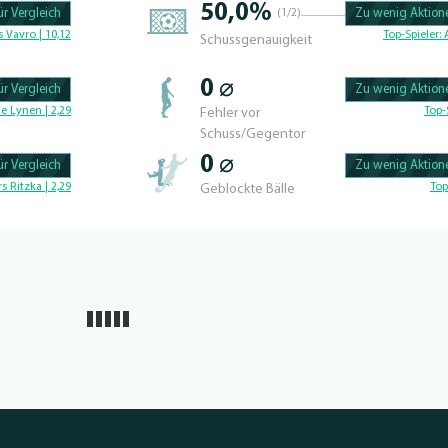
50,0%
r Vergleich
(1/2)
Zu wenig Aktione
100.42735042735% 
 Vavro | 10,12
Top-Spieler:
Schussgenauigkeit
0 ⌀
r Vergleich
Zu wenig Aktione
100.56497175141% 
e Lynen | 2,29
Top-
Fehler vor
Schuss/Gegentor
0 ⌀
r Vergleich
Zu wenig Aktione
100.46728971963% 
rs Ritzka | 2,29
Top
Geblockte Bälle