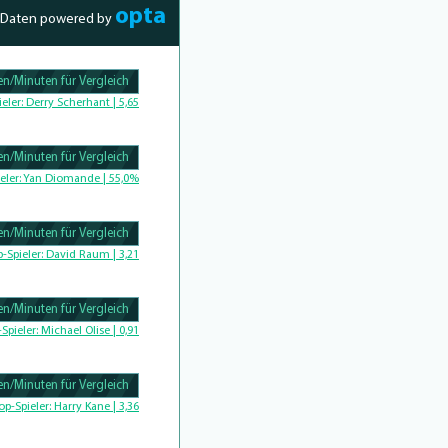
opta
Daten powered by
n/Minuten für Vergleich
Complete
ieler:
Derry Scherhant | 5,65
n/Minuten für Vergleich
Complete
eler:
Yan Diomande | 55,0%
n/Minuten für Vergleich
omplete
p-Spieler:
David Raum | 3,21
n/Minuten für Vergleich
-Spieler:
Michael Olise | 0,91
n/Minuten für Vergleich
Complete
op-Spieler:
Harry Kane | 3,36