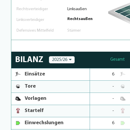
Rechtsverteidiger
Linksaußen
Rechtsaußen
Linksverteidiger
Defensives Mittelfeld
Stürmer
BILANZ
2025/26
Gesamt
Einsätze
6
Tore
-
Vorlagen
-
Startelf
-
Einwechslungen
6