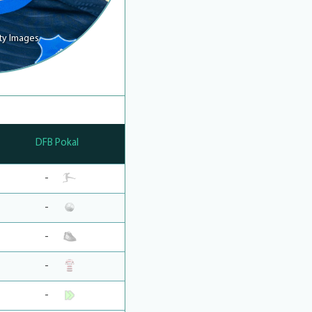
ty Images
DFB Pokal
-
-
-
-
-