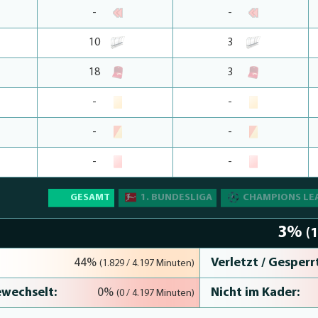
-
-
10
3
18
3
-
-
-
-
-
-
GESAMT
1. BUNDESLIGA
CHAMPIONS LE
3%
(
Verletzt / Gesperrt
44%
(1.829 / 4.197 Minuten)
wechselt:
Nicht im Kader:
0%
(0 / 4.197 Minuten)