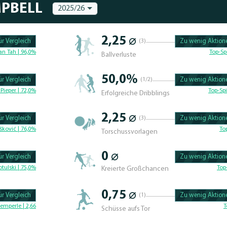
MPBELL
2025/26
2,25 ⌀
r Vergleich
(3)
Zu wenig Aktione
100.47619047619% 
an Tah | 96,0%
Top-Sp
Ballverluste
50,0%
r Vergleich
(1/2)
Zu wenig Aktione
100.46296296296% 
Pieper | 72,0%
Top-Spi
Erfolgreiche Dribblings
2,25 ⌀
r Vergleich
(3)
Zu wenig Aktione
100.4329004329% C
šković | 76,0%
To
Torschussvorlagen
0 ⌀
r Vergleich
Zu wenig Aktione
100.625% Complete
tulski | 75,0%
Top
Kreierte Großchancen
0,75 ⌀
r Vergleich
(1)
Zu wenig Aktione
100.46296296296% 
emperle | 2,66
T
Schüsse aufs Tor