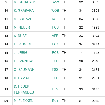
9
9
M. BACKHAUS
M. BACKHAUS
SVW
TH
32
3009
10
10
K. GRABARA
K. GRABARA
WOB
TH
34
3321
11
11
M. SCHWÄBE
M. SCHWÄBE
KOE
TH
34
3323
12
12
M. NEUER
M. NEUER
FCB
TH
22
1993
13
13
A. NÜBEL
A. NÜBEL
VFB
TH
34
3274
14
14
F. DAHMEN
F. DAHMEN
FCA
TH
34
3284
15
15
J. URBIG
J. URBIG
FCB
TH
14
1193
16
16
F. RØNNOW
F. RØNNOW
FCU
TH
30
2848
17
17
O. BAUMANN
O. BAUMANN
TSG
TH
34
3181
18
18
D. RAMAJ
D. RAMAJ
FCH
TH
31
2981
D. HEUER
D. HEUER
19
19
HSV
TH
33
3135
FERNANDES
FERNANDES
20
20
M. FLEKKEN
M. FLEKKEN
B04
TH
24
2282