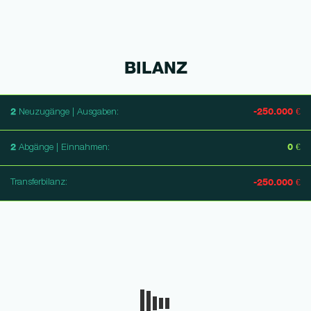
BILANZ
2
-250.000 €
Neuzugänge | Ausgaben:
2
0 €
Abgänge | Einnahmen:
Transferbilanz:
-250.000 €