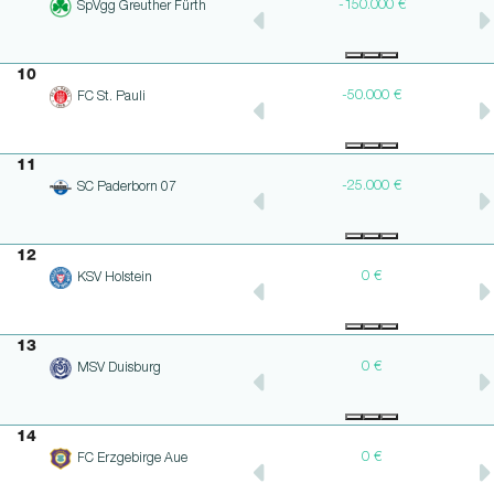
-150.000 €
-150.000 €
SpVgg Greuther Fürth
10
-50.000 €
-50.000 €
FC St. Pauli
11
-25.000 €
-25.000 €
SC Paderborn 07
12
0 €
0 €
KSV Holstein
13
0 €
0 €
MSV Duisburg
14
€
+250.000 €
0 €
FC Erzgebirge Aue