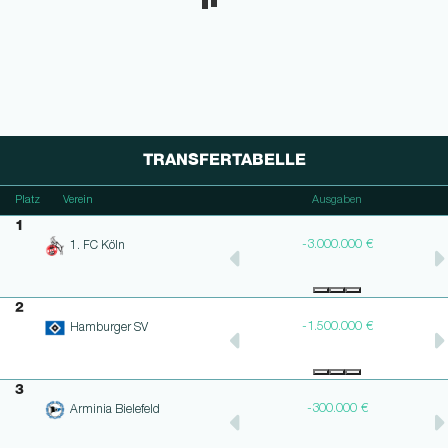
TRANSFERTABELLE
n
Platz
Verein
Bilanz
Ausgaben
1
€
-2.700.000 €
-3.000.000 €
1. FC Köln
2
-1.500.000 €
-1.500.000 €
Hamburger SV
3
-300.000 €
-300.000 €
Arminia Bielefeld