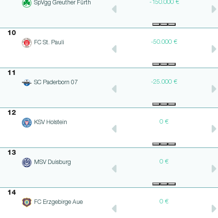
-150.000 €
-150.000 €
SpVgg Greuther Fürth
10
-50.000 €
-50.000 €
FC St. Pauli
11
-25.000 €
-25.000 €
SC Paderborn 07
12
0 €
0 €
KSV Holstein
13
0 €
0 €
MSV Duisburg
14
€
+250.000 €
0 €
FC Erzgebirge Aue