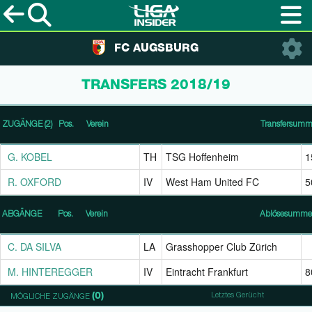
FC AUGSBURG
TRANSFERS 2018/19
ZUGÄNGE
ZUGÄNGE
(2)
(2)
Pos.
Verein
Transfersum
ZUGÄNGE
(2)
Pos.
Verein
T
G. KOBEL
G. KOBEL
TH
TSG Hoffenheim
1
R. OXFORD
R. OXFORD
IV
West Ham United FC
5
ABGÄNGE
ABGÄNGE
Pos.
Verein
Ablösesumme
ABGÄNGE
Pos.
Verein
A
C. DA SILVA
C. DA SILVA
LA
Grasshopper Club Zürich
M. HINTEREGGER
M. HINTEREGGER
IV
Eintracht Frankfurt
8
(0)
r
Position
Letztes Gerücht
MÖGLICHE ZUGÄNGE