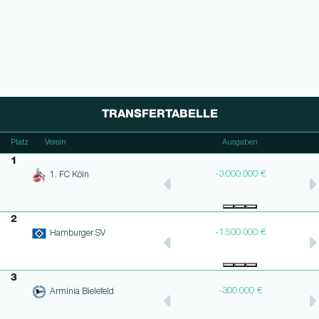
TRANSFERTABELLE
n
Platz
Verein
Bilanz
Ausgaben
1
€
-2.700.000 €
-3.000.000 €
1. FC Köln
2
-1.500.000 €
-1.500.000 €
Hamburger SV
3
-300.000 €
-300.000 €
Arminia Bielefeld