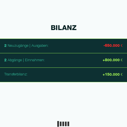
BILANZ
2
-650.000 €
Neuzugänge | Ausgaben:
2
+800.000 €
Abgänge | Einnahmen:
Transferbilanz:
+150.000 €