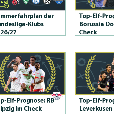
m­merfahrplan der
Top-Elf-Prog
n­des­li­ga-Klubs
Borussia D
026/27
Check
p-Elf-Prog­no­se: RB
Top-Elf-Prog
ipzig im Check
Leverkusen