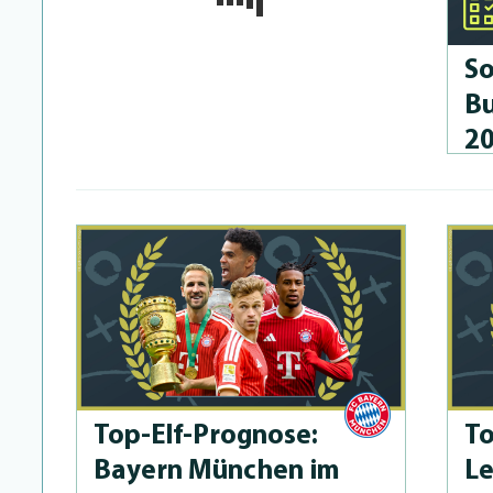
So
Bu
2
Top-Elf-Prog­no­se:
To
Bayern München im
Le