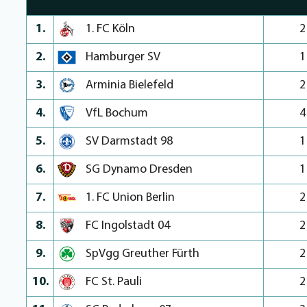
1.
1. FC Köln
2
2.
Hamburger SV
1
3.
Arminia Bielefeld
2
4.
VfL Bochum
4
5.
SV Darmstadt 98
1
6.
SG Dynamo Dresden
1
7.
1. FC Union Berlin
2
8.
FC Ingolstadt 04
2
9.
SpVgg Greuther Fürth
2
10.
FC St. Pauli
2