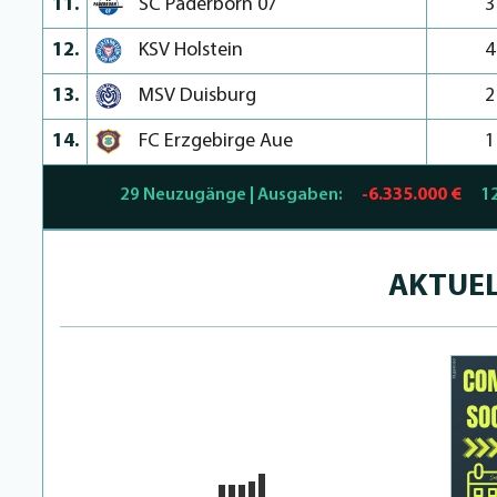
11.
SC Paderborn 07
3
12.
KSV Holstein
4
13.
MSV Duisburg
2
14.
FC Erzgebirge Aue
1
29 Neuzugänge | Ausgaben:
-6.335.000 €
1
AKTUEL