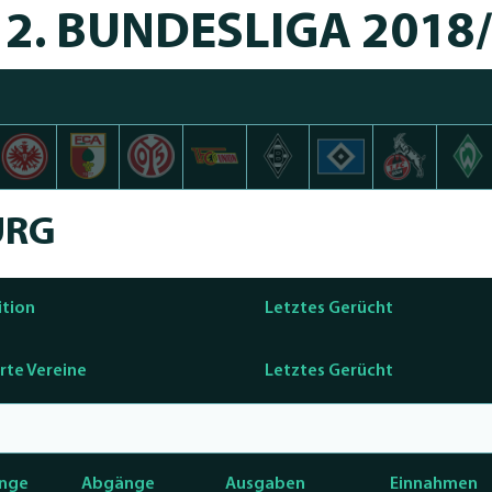
2. BUNDESLIGA 2018
URG
ition
Letztes Gerücht
erte Vereine
Letztes Gerücht
nge
Abgänge
Ausgaben
Einnahmen