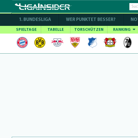
1. BUNDESLIGA
WER PUNKTET BESSER?
NO
SPIELTAGE
TABELLE
TORSCHÜTZEN
RANKING