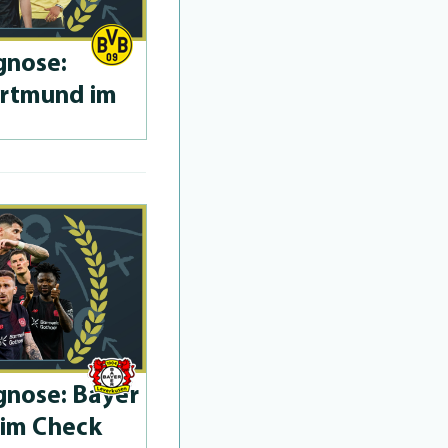
­no­se:
ortmund im
­no­se: Bayer
 im Check