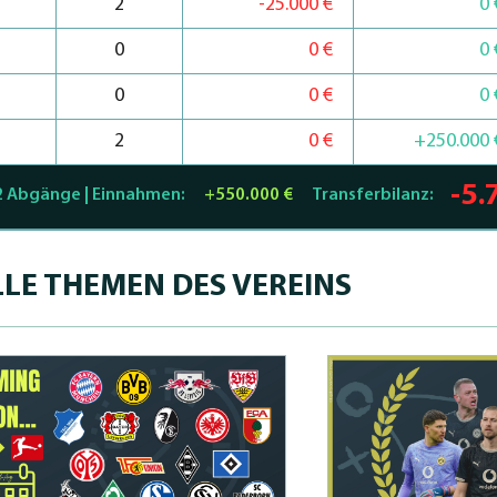
2
-25.000 €
0 
0
0 €
0 
0
0 €
0 
2
0 €
+250.000 
-5.
2 Abgänge | Einnahmen:
+550.000 €
Transferbilanz:
LE THEMEN DES VEREINS