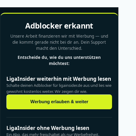
Adblocker erkannt
Unsere Arbeit finanzieren wir mit Werbung — und
die kommt gerade nicht bei dir an. Dein Support
macht den Unterschied.
Entscheide du, wie du uns unterstützen
möchtest:
LigaInsider weiterhin mit Werbung lesen
Schalte deinen Adblocker für ligainsider.de aus und lies wie
gewohnt kostenlos weiter. Wir zeigen dir wie.
Werbung erlauben & weiter
LigaInsider ohne Werbung lesen
Ein Abo, das mehr freischaltet als nur Werbefreiheit.