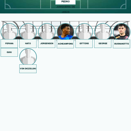
PEDRO
JUNQUEIRA DE
JESUS
FOFANA
HATO
JORGENSEN
GITTENS
GEORGE
ACHEAMPONG
BUONANOTTE
GUIU
VON DICZELSKI