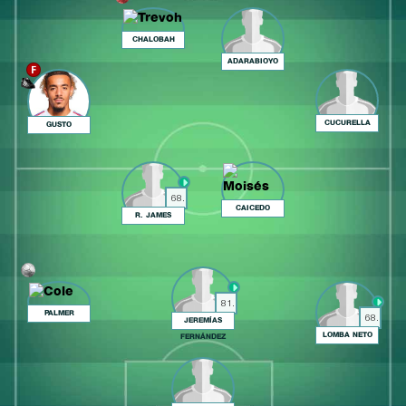
CHALOBAH
ADARABIOYO
CUCURELLA
GUSTO
68.
CAICEDO
R. JAMES
81.
PALMER
68.
JEREMÍAS
LOMBA NETO
FERNÁNDEZ