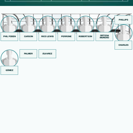
PHILLIPS
ORTEGA
PHIL FODEN
CARSON
RICO LEWIS
PERRONE
ROBERTSON
MORENO
CHARLES
PALMER
ÁLVAREZ
GÓMEZ