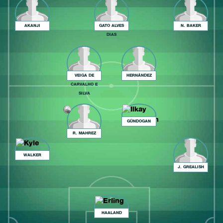
AKANJI
GATO ALVES
N. BAKER
DIAS
VEIGA DE
HERNÁNDEZ
CARVALHO E
SILVA
GÜNDOGAN
R. MAHREZ
WALKER
J. GREALISH
HAALAND