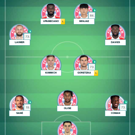
84.
UPAMECANO
MINJAE
1.
73.
LAIMER
DAVIES
73.
KIMMICH
GORETZKA
1.
19.
73.
OLISE
SANÉ
COMAN