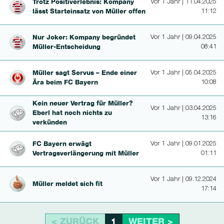
Trotz Positi­ver­leb­nis: Kompany
Vor 1 Jahr | 11.04.2025
lässt Starteinsatz von Müller offen
11:12
Nur Joker: Kompany begründet
Vor 1 Jahr | 09.04.2025
Müller-Ents­chei­dung
08:41
Müller sagt Servus – Ende einer
Vor 1 Jahr | 05.04.2025
Ära beim FC Bayern
10:08
Kein neuer Vertrag für Müller?
Vor 1 Jahr | 03.04.2025
Eberl hat noch nichts zu
13:16
verkünden
FC Bayern erwägt
Vor 1 Jahr | 09.01.2025
Vertragsverlänge­rung mit Müller
01:11
Vor 1 Jahr | 09.12.2024
Müller meldet sich fit
17:14
< ZURÜCK
WEITER >
1