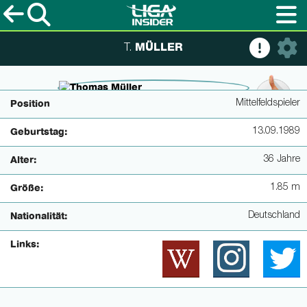
MÜLLER
T.
© Alex Livesey/FIFA via Getty Images
Mittelfeldspieler
Position
13.09.1989
Geburtstag:
36 Jahre
Alter:
1.85 m
Größe:
Deutschland
Nationalität:
Links: