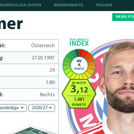
BUNDESLIGA-DATEN
KRANKENAKTE
FRAGEN
NEWS P
mer
PERFORMANCE
INDEX
ät:
Österreich
g:
27.05.1997
AV
4.
PLATZ
29
1.80
Ø-NOTE
3,
12
ß:
Rechts
1.481
PUNKTE
Bundesliga
2026/27