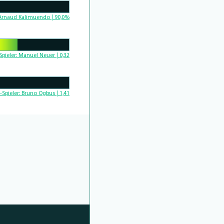
Complete
Arnaud Kalimuendo | 90,0%
Complete
Spieler:
Manuel Neuer | 0,32
Complete
-Spieler:
Bruno Ogbus | 1,41