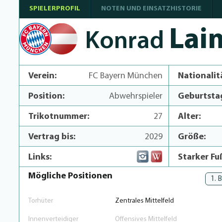
SPIELERPROFIL
NOTEN UND EINSATZHISTORIE
Lai
Konrad
Verein:
FC Bayern München
Nationalit
Position:
Abwehrspieler
Geburtsta
Trikotnummer:
27
Alter:
Vertrag bis:
2029
Größe:
Links:
Starker Fu
Mögliche Positionen
1. 
Torhüter
Zentrales Mittelfeld
Innenverteidiger
Offensives Mittelfeld