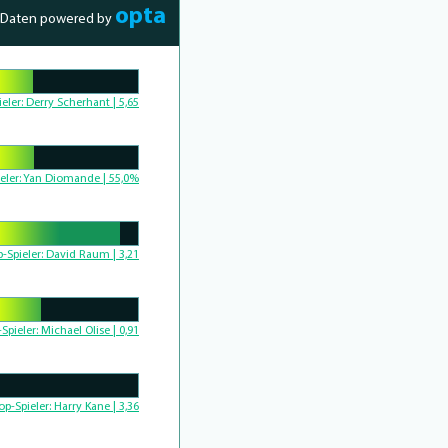
opta
Daten powered by
Complete
ieler:
Derry Scherhant | 5,65
Complete
eler:
Yan Diomande | 55,0%
Complete
p-Spieler:
David Raum | 3,21
-Spieler:
Michael Olise | 0,91
op-Spieler:
Harry Kane | 3,36