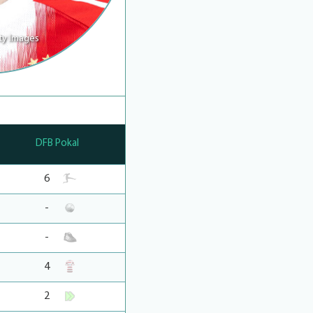
ty Images
DFB Pokal
6
-
-
4
2