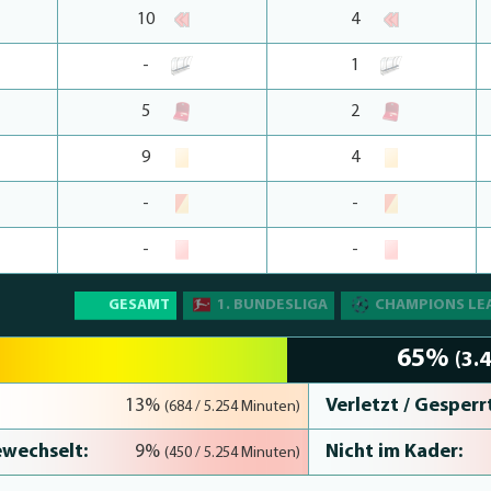
10
4
-
1
5
2
9
4
-
-
-
-
GESAMT
1. BUNDESLIGA
CHAMPIONS LE
65%
(3.
Verletzt / Gesperrt
13%
(684 / 5.254 Minuten)
wechselt:
Nicht im Kader:
9%
(450 / 5.254 Minuten)