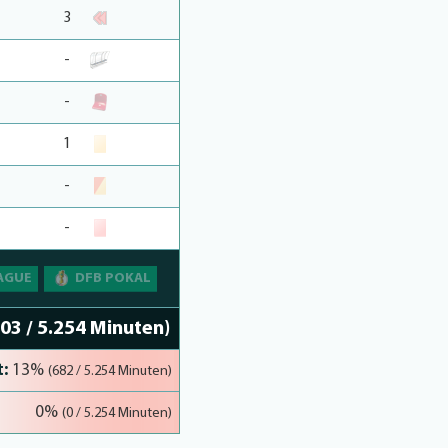
3
-
-
1
-
-
AGUE
DFB POKAL
403 / 5.254 Minuten)
:
13%
(682 / 5.254 Minuten)
0%
(0 / 5.254 Minuten)