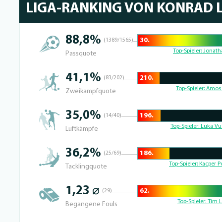
LIGA-RANKING VON KONRAD 
88,8%
30.
(1389/1565)
88.492063492063% Complete
Top-Spieler:
Jonath
Passquote
41,1%
210.
(83/202)
18.359375% Complete
Top-Spieler:
Amos 
Zweikampfquote
35,0%
196.
(14/40)
19.087136929461% Complete
Top-Spieler:
Luka Vu
Luftkämpfe
36,2%
186.
(25/69)
26.587301587302% Complete
Top-Spieler:
Kacper Po
Tacklingquote
1,23 ⌀
62.
(29)
75.6% Complete
Top-Spieler:
Tim L
Begangene Fouls