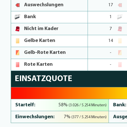
Auswechslungen
17
Bank
1
Nicht im Kader
7
Gelbe Karten
14
Gelb-Rote Karten
-
Rote Karten
-
EINSATZQUOTE
64.8% Complete
Startelf:
Bank:
58%
(3.026 / 5.254 Minuten)
Einwechslungen:
Ausge
7%
(377 / 5.254 Minuten)