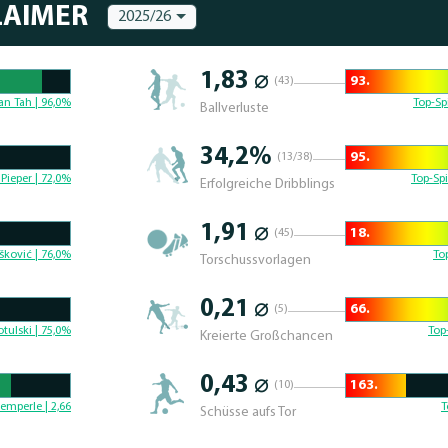
LAIMER
2025/26
1,83 ⌀
93.
(43)
56.190476190476% 
an Tah | 96,0%
Top-Sp
Ballverluste
34,2%
95.
(13/38)
56.481481481481% 
Pieper | 72,0%
Top-Spi
Erfolgreiche Dribblings
1,91 ⌀
18.
(45)
92.640692640693% 
šković | 76,0%
To
Torschussvorlagen
0,21 ⌀
66.
(5)
59.375% Complete
tulski | 75,0%
Top
Kreierte Großchancen
0,43 ⌀
163.
(10)
25% Complete
emperle | 2,66
T
Schüsse aufs Tor