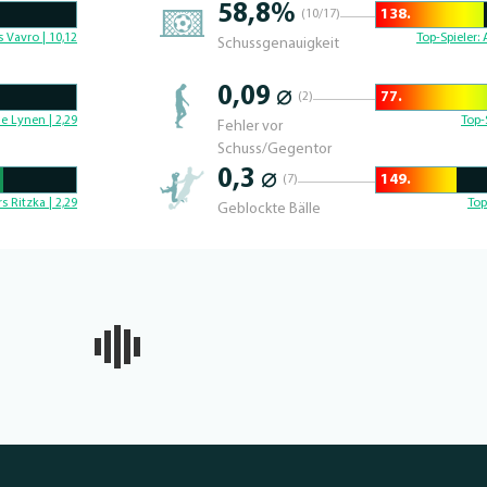
58,8%
138.
(10/17)
41.452991452991% 
 Vavro | 10,12
Top-Spieler:
Schussgenauigkeit
0,09 ⌀
77.
(2)
57.062146892655% 
e Lynen | 2,29
Top-
Fehler vor
Schuss/Gegentor
0,3 ⌀
149.
(7)
30.841121495327% 
rs Ritzka | 2,29
Top
Geblockte Bälle