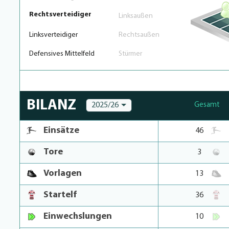
Rechtsverteidiger
Linksaußen
Linksverteidiger
Rechtsaußen
Defensives Mittelfeld
Stürmer
BILANZ
2025/26
Gesamt
Einsätze
46
Tore
3
Vorlagen
13
Startelf
36
Einwechslungen
10