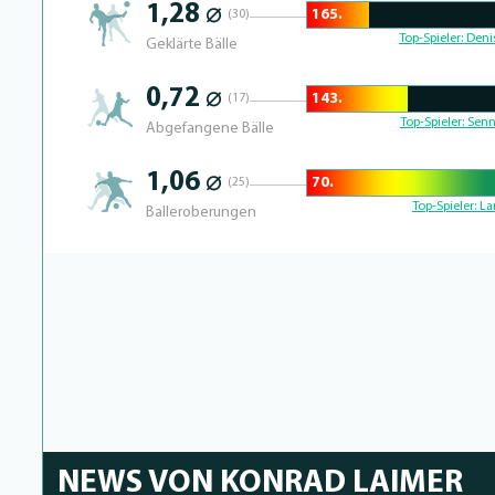
1,28 ⌀
165.
(30)
23.364485981308% Complete
Top-Spieler:
Denis
Geklärte Bälle
0,72 ⌀
143.
(17)
37.719298245614% Complete
Top-Spieler:
Senn
Abgefangene Bälle
1,06 ⌀
70.
(25)
71.951219512195% Complete
Top-Spieler:
La
Balleroberungen
NEWS VON KONRAD LAIMER