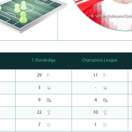
© Simon Hofmann/Get
1. Bundesliga
Champions League
29
11
3
-
9
4
22
10
7
1