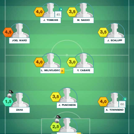
4,
3,
0
5
45.
J. TOMKINS
M. SAKHO
4,
3,
5
5
JOEL WARD
J. SCHLUPP
4,
3,
0
0
L. MILIVOJEVIC
Y. CABAYE
2.
3,
5
1,
4,
5
0
60.
J. PUNCHEON
ZAHA
A. TOWNSEND
2,
5