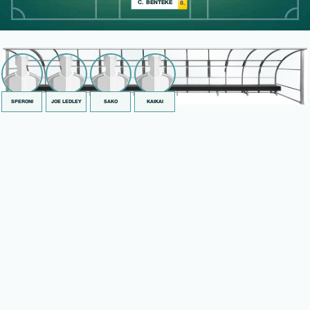
C. BENTEKE
8.
SPERONI
JOE LEDLEY
SAKO
KAIKAI