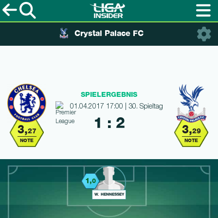
Crystal Palace FC
SPIELERGEBNIS
01.04.2017 17:00 | 30. Spieltag
1 : 2
3,
3,
27
29
NOTE
NOTE
1,
0
W. HENNESSEY