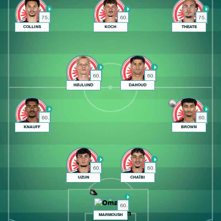
75.
60.
75.
COLLINS
KOCH
THEATE
60.
60.
HØJLUND
DAHOUD
60.
60.
KNAUFF
BROWN
60.
60.
UZUN
CHAÏBI
60.
MARMOUSH