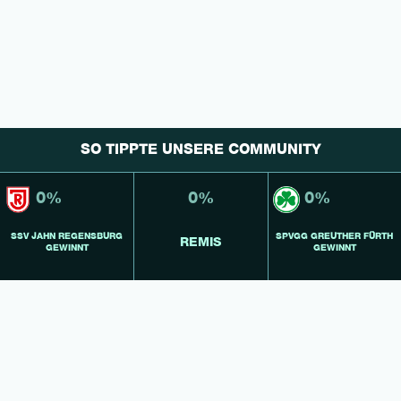
SO TIPPTE UNSERE COMMUNITY
0%
0%
0%
SSV JAHN REGENSBURG
SPVGG GREUTHER FÜRTH
REMIS
GEWINNT
GEWINNT