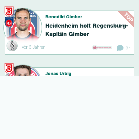
Benedikt Gimber
Heidenheim holt Regensburg-
Ka­pitän Gimber
Vor 3 Jahren
21
Jonas Urbig
Wegen Transfersper­re: Urbig
hat Chance auf Platz hinter
Schwäbe
Vor 3 Jahren
7
Antonis Aidonis