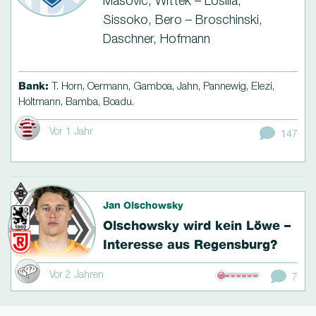
Mašović, Wittek – Losilla,
Sissoko, Bero – Broschinski,
Daschner, Hofmann
Bank:
T. Horn, Oermann, Gamboa, Jahn, Pannewig, Elezi,
Holtmann, Bamba, Boadu.
Vor 1 Jahr
147
Jan Olschowsky
Olschowsky wird kein Löwe –
Interesse aus Regensburg?
Vor 2 Jahren
7