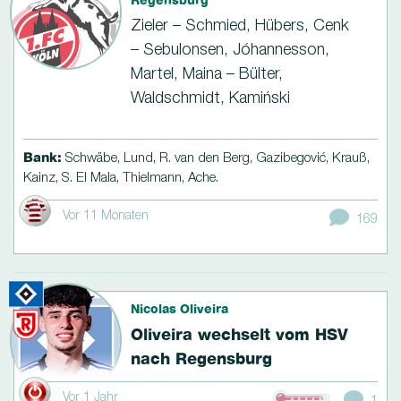
Regensburg
Zieler – Schmied, Hübers, Cenk
– Sebulonsen, Jóhannesson,
Martel, Maina – Bülter,
Waldschmidt, Kamiński
Bank:
Schwäbe, Lund, R. van den Berg, Gazibegović, Krauß,
Kainz, S. El Mala, Thielmann, Ache.
Vor 11 Monaten
169
Nicolas Oliveira
Oliveira wechselt vom HSV
nach Regensburg
Vor 1 Jahr