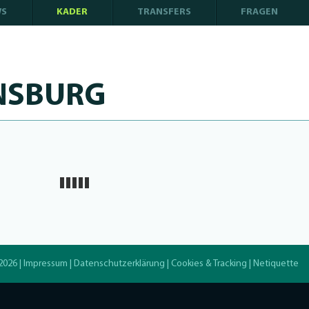
WS
KADER
TRANSFERS
FRAGEN
NSBURG
2026 |
Impressum
|
Datenschutzerklärung
|
Cookies & Tracking
|
Netiquette