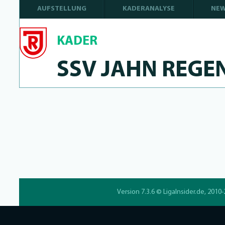
AUFSTELLUNG
KADERANALYSE
NE
KADER
SSV JAHN REGE
Version 7.3.6 ©
LigaInsider.de
, 2010-