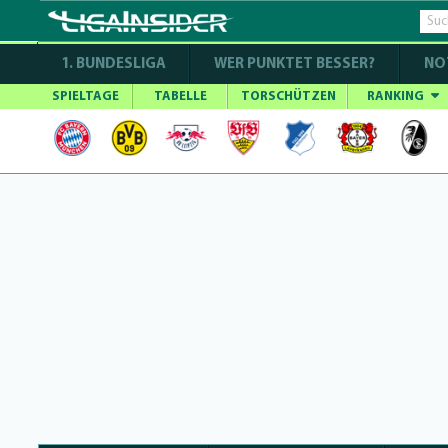
1. BUNDESLIGA
WER PUNKTET BESSER?
NO
SPIELTAGE
TABELLE
TORSCHÜTZEN
RANKING