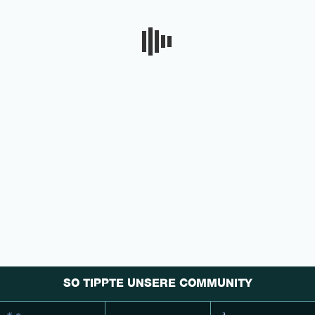
SO TIPPTE UNSERE COMMUNITY