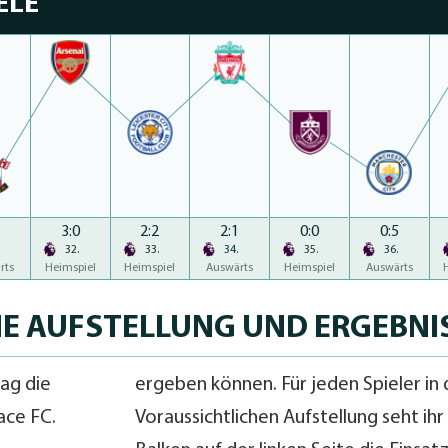
ELE
3:0
2:2
2:1
0:0
0:5
32.
33.
34.
35.
36.
rts
Heimspiel
Heimspiel
Auswärts
Heimspiel
Auswärts
E AUFSTELLUNG UND ERGEBNI
tag die
ergeben können. Für jeden Spieler in 
ace FC.
Voraussichtlichen Aufstellung seht ihr 