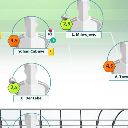
2,
5
62.
L. Milivojevic
4,
5
Yohan Cabaye
7.
4,
5
A. Tow
2,
5
C. Benteke