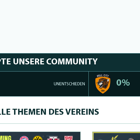
PTE UNSERE COMMUNITY
0%
UNENTSCHIEDEN
LE THEMEN DES VEREINS