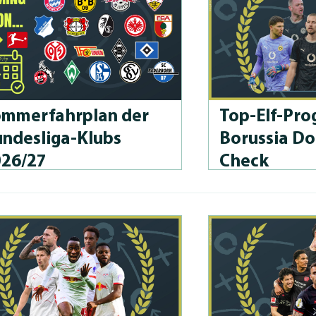
m­merfahrplan der
Top-Elf-Prog
n­des­li­ga-Klubs
Borussia D
026/27
Check