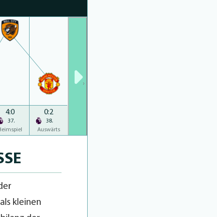
›
4:0
0:2
37.
38.
Heimspiel
Auswärts
SSE
der
als kleinen