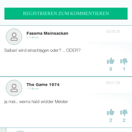
REGISTRIEREN ZUM KOMMENTIEREN
03.08.26
Fassma Meinsackan
0 Follower
Saibari wird einschlagen oder? ... ODER?
8
1
28.07.26
The Game 1974
1 Follower
ja mei... werns hald widder Meister
2
2