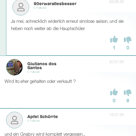
03.08.26
90erwarallesbesser
0 Follower
Ja mei, schrecklich widerlich erneut sinnlose saison, und sie
heben noch weiter ab die Hauptschüler
1
0
20.07.26
Giulianos dos
Santos
0 Follower
Wird Ito eher gehalten oder verkauft ?
0
9
13.07.26
Apfel Schürrle
0 Follower
und ein Gnabry wird komplett vergessen...