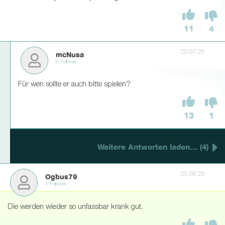
11
4
20.07.26
mcNusa
0 Follower
Für wen sollte er auch bitte spielen?
13
1
Weitere Antworten laden... (4)
25.06.26
Ogbus79
1 Follower
Die werden wieder so unfassbar krank gut.