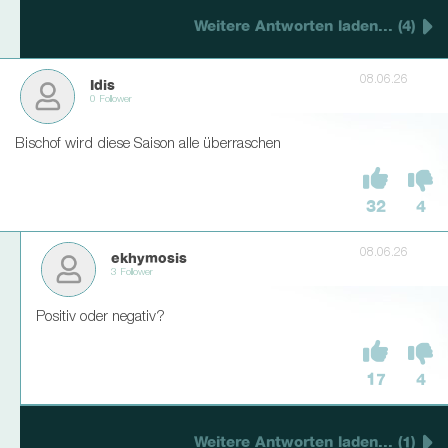
Weitere Antworten laden... (4)
08.06.26
Idis
0 Follower
Bischof wird diese Saison alle überraschen
32
4
08.06.26
ekhymosis
3 Follower
Positiv oder negativ?
17
4
Weitere Antworten laden... (1)