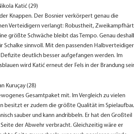
ikola Katić (29)
 der Knappen. Der Bosnier verkörpert genau die
inen Verteidigern verlangt: Robustheit, Zweikampfhär
eine größte Schwäche bleibt das Tempo. Genau deshal
ür Schalke sinnvoll. Mit den passenden Halbverteidige
 Defizite deutlich besser aufgefangen werden. Im
blauen wird Katić erneut der Fels in der Brandung sei
n Kuruçay (28)
gewogenes Gesamtpaket mit. Im Vergleich zu vielen
n besitzt er zudem die größte Qualität im Spielaufbau
hnisch sauber und kann andribbeln. Er hat den Großteil
n Seite der Abwehr verbracht. Gleichzeitig wäre er