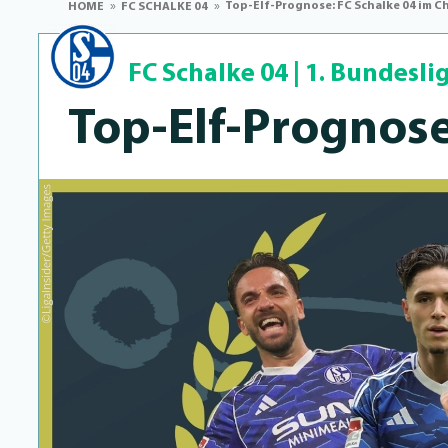
Top-Elf-Prognose: FC Schalke 04 im C
HOME
FC SCHALKE 04
FC Schalke 04
|
1. Bundesli
Top-Elf-Prog­no­s