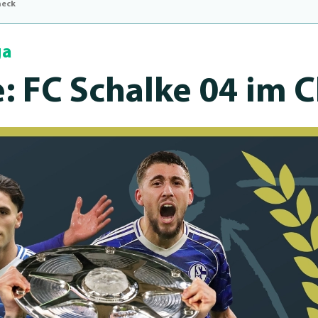
heck
ga
e: FC Schalke 04 im 