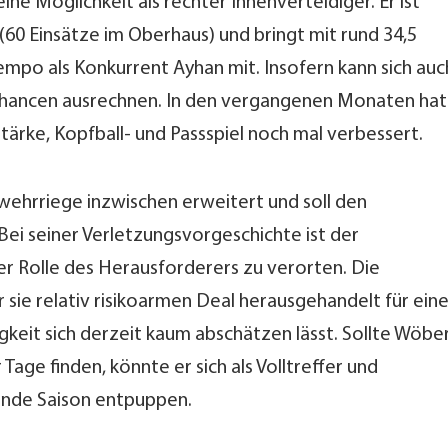
ne Möglichkeit als rechter Innenverteidiger. Er ist
(60 Einsätze im Oberhaus) und bringt mit rund 34,5
mpo als Konkurrent Ayhan mit. Insofern kann sich auc
chancen ausrechnen. In den vergangenen Monaten hat
tärke, Kopfball- und Passspiel noch mal verbessert.
wehrriege inzwischen erweitert und soll den
ei seiner Verletzungsvorgeschichte ist der
der Rolle des Herausforderers zu verorten. Die
 sie relativ risikoarmen Deal herausgehandelt für ein
igkeit sich derzeit kaum abschätzen lässt. Sollte Wöbe
 Tage finden, könnte er sich als Volltreffer und
nde Saison entpuppen.