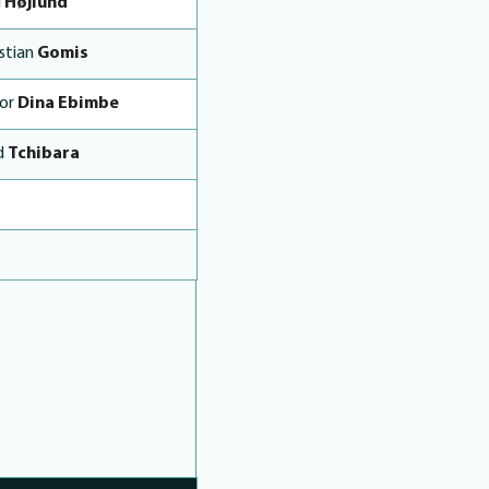
l
Højlund
istian
Gomis
ior
Dina Ebimbe
d
Tchibara