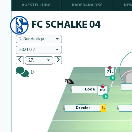
AUFSTELLUNG
KADERANALYSE
NE
FC SCHALKE 04
2. Bundesliga
2021/22
27.
0
71.
2
Lode
89.
Drexler
3.