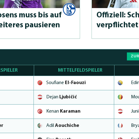
sens muss bis auf
Offiziell: Sc
iteres pausieren
verpflichte
ZUR
SPIELER
MITTELFELDSPIELER
Soufiane
El-Faouzi
Edi
Dejan
Ljubičić
Mo
Kenan
Karaman
Jun
er
Adil
Aouchiche
Bry