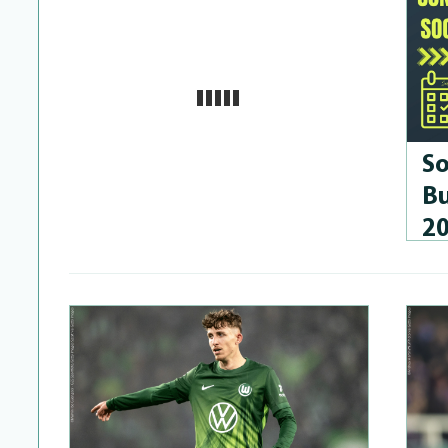
So
Bu
2