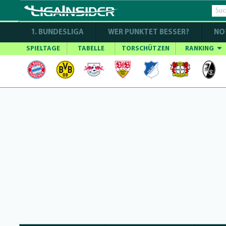
1. BUNDESLIGA
WER PUNKTET BESSER?
NO
SPIELTAGE
TABELLE
TORSCHÜTZEN
RANKING