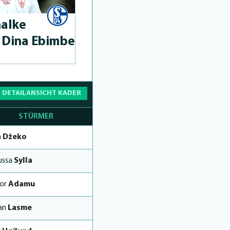
halke
t Dina Ebimbe
 DETAILANSICHT KADER
STÜRMER
n
Džeko
ussa
Sylla
ior
Adamu
an
Lasme