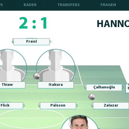
WS
KADER
TRANSFERS
FRAGEN
2
:
1
HANNO
Fraisl
Thiaw
Itakura
Çalhanoğlu
Flick
Pálsson
Zalazar