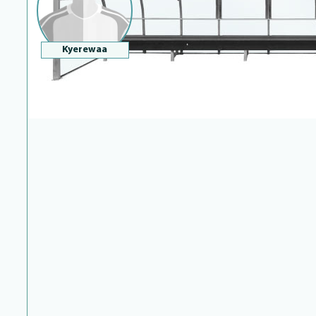
Kyerewaa