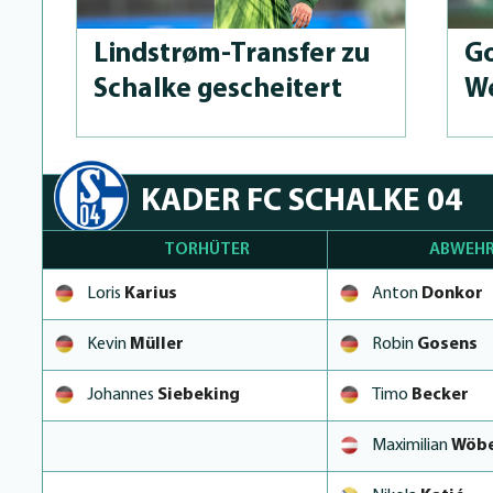
Lindstrøm-Transfer zu
Go
Schalke gescheitert
We
KADER FC SCHALKE 04
TORHÜTER
ABWEHR
Loris
Karius
Anton
Donkor
Kevin
Müller
Robin
Gosens
Johannes
Siebeking
Timo
Becker
Maximilian
Wöb