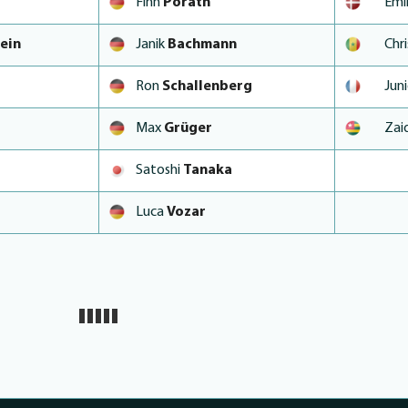
Finn
Porath
Emi
ein
Janik
Bachmann
Chr
Ron
Schallenberg
Jun
Max
Grüger
Zai
Satoshi
Tanaka
Luca
Vozar