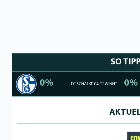
SO TIP
0%
0%
FC SCHALKE 04 GEWINNT
AKTUEL