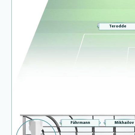
Terodde
Fährmann
Mikhailov