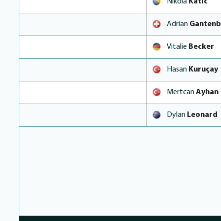
Nikola
Katić
Adrian
Gantenb
Vitalie
Becker
Hasan
Kuruçay
Mertcan
Ayhan
Dylan
Leonard