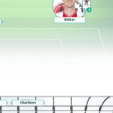
71.
Bülter
Churlinov