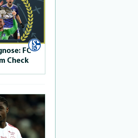
­no­se: FC
im Check