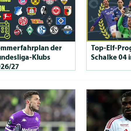
m­merfahrplan der
Top-Elf-Prog
n­des­li­ga-Klubs
Schalke 04 
026/27