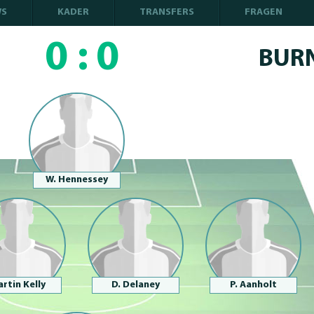
WS
KADER
TRANSFERS
FRAGEN
0
:
0
BURN
W. Hennessey
rtin Kelly
D. Delaney
P. Aanholt