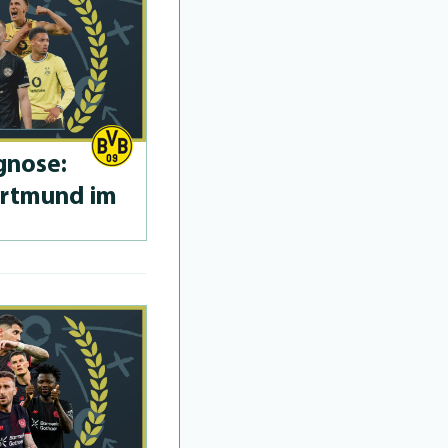
­no­se:
ortmund im