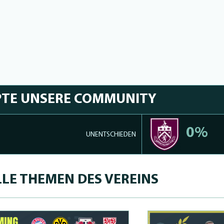
PTE UNSERE COMMUNITY
0%
UNENTSCHIEDEN
LE THEMEN DES VEREINS