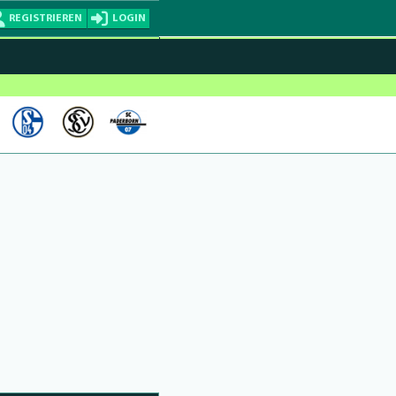
REGISTRIEREN
LOGIN