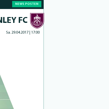
NEWS POSTEN
LEY FC
Sa. 29.04.2017 | 17:00