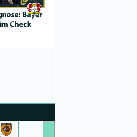
­no­se: Bayer
 im Check