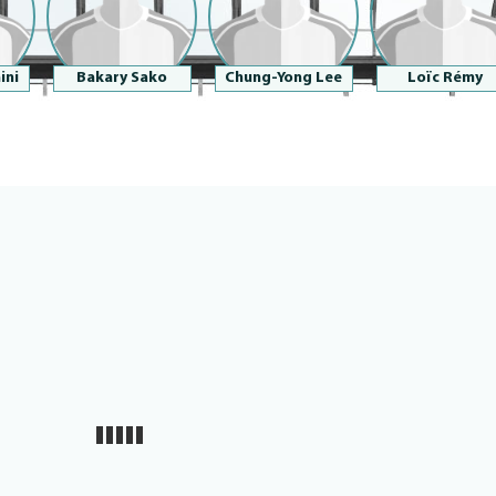
ini
Bakary Sako
Chung-Yong Lee
Loïc Rémy