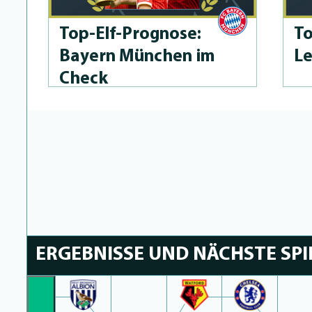
Top-Elf-Prog­no­se:
To
Bayern München im
Le
Check
ERGEBNISSE UND NÄCHSTE SPI