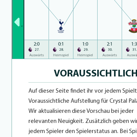
‹
1:0
2:0
0:1
1:0
2:1
1:3
26.
27.
28.
29.
30.
31.
Heimspiel
Auswärts
Heimspiel
Heimspiel
Auswärts
Auswä
VORAUSSICHTLICH
Auf dieser Seite findet ihr vor jedem Spiel
Voraussichtliche Aufstellung für Crystal Pal
Wir aktualisieren diese Vorschau bei jeder
relevanten Neuigkeit. Zusätzlich geben wi
jedem Spieler den Spielerstatus an. Bei Spi