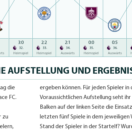
3:0
2:2
2:1
0:0
0:5
32.
33.
34.
35.
36.
rts
Heimspiel
Heimspiel
Auswärts
Heimspiel
Auswärts
E AUFSTELLUNG UND ERGEBNI
tag die
ergeben können. Für jeden Spieler in 
ace FC.
Voraussichtlichen Aufstellung seht ihr 
Balken auf der linken Seite die Einsat
r zu
letzten fünf Spiele in dem jeweilige
elern,
Stand der Spieler in der Startelf? Wur