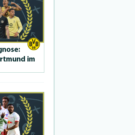
­no­se:
ortmund im