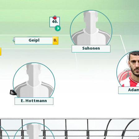
46.
Geipl
8.
Suhonen
Adam
E. Hottmann