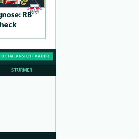
­no­se: RB
Check
 DETAILANSICHT KADER
STÜRMER