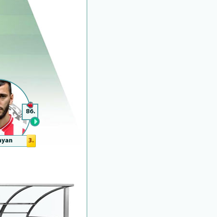
86.
yan
3.