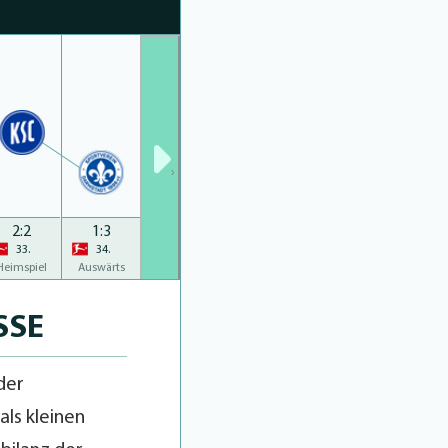
›
2:2
1:3
33.
34.
Heimspiel
Auswärts
SSE
der
als kleinen