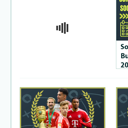
So
Bu
2