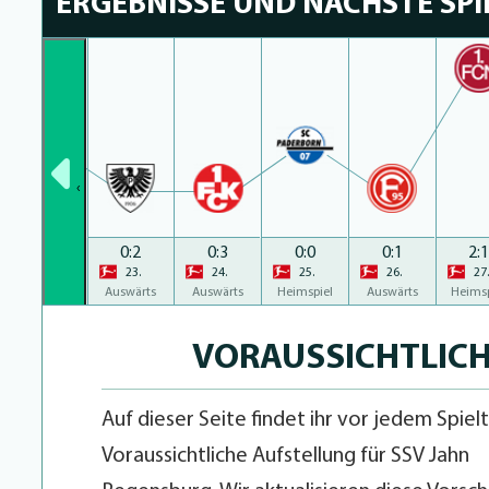
ERGEBNISSE UND NÄCHSTE SPI
‹
1:1
0:2
0:3
0:0
0:1
2:
22.
23.
24.
25.
26.
27.
Heimspiel
Auswärts
Auswärts
Heimspiel
Auswärts
Heimsp
VORAUSSICHTLICH
Auf dieser Seite findet ihr vor jedem Spiel
Voraussichtliche Aufstellung für SSV Jahn