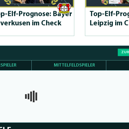
p-Elf-Prog­no­se: Bayer
Top-Elf-Prog
verkusen im Check
Leipzig im 
ZUR
SPIELER
MITTELFELDSPIELER