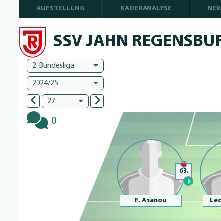
AUFSTELLUNG
KADERANALYSE
NE
SSV JAHN REGENSBU
2. Bundesliga
2024/25
27.
0
63.
F. Ananou
Le