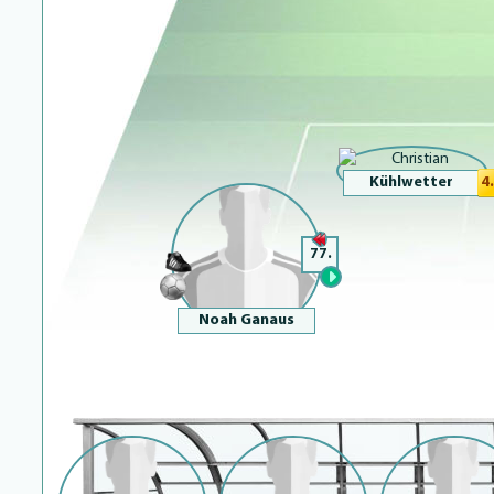
Kühlwetter
4.
77.
Noah Ganaus