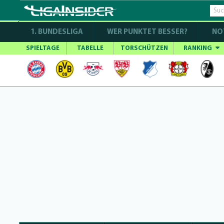
1. BUNDESLIGA
WER PUNKTET BESSER?
NO
SPIELTAGE
TABELLE
TORSCHÜTZEN
RANKING