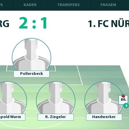
WS
KADER
TRANSFERS
FRAGEN
2
:
1
RG
1. FC N
Pollersbeck
86.
opold Wurm
R. Ziegeler
Handwerker