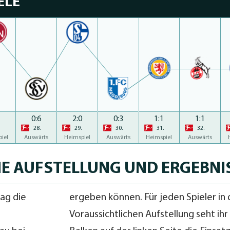
ELE
1
0:6
2:0
0:3
1:1
1:1
28.
29.
30.
31.
32.
iel
Auswärts
Heimspiel
Auswärts
Heimspiel
Auswärts
E AUFSTELLUNG UND ERGEBNI
tag die
ergeben können. Für jeden Spieler in 
Voraussichtlichen Aufstellung seht ihr 