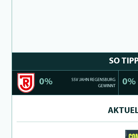
SO TIP
0%
0%
SSV JAHN REGENSBURG
GEWINNT
AKTUEL