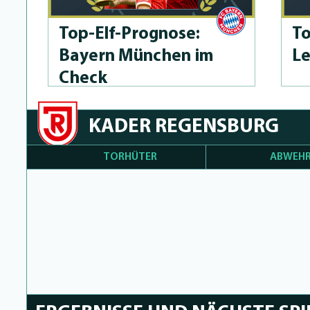
Top-Elf-Prog­no­se:
To
Bayern München im
Le
Check
KADER REGENSBURG
TORHÜTER
ABWEHR