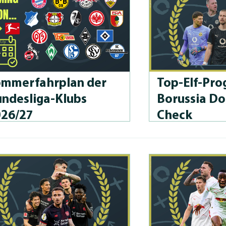
m­merfahrplan der
Top-Elf-Prog
n­des­li­ga-Klubs
Borussia D
026/27
Check