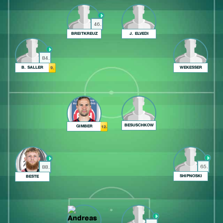
46.
BREITKREUZ
J. ELVEDI
84.
B. SALLER
WEKESSER
9.
BESUSCHKOW
GIMBER
12.
65.
88.
SHIPNOSKI
BESTE