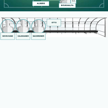
64.
ALBERS
BOUKHALFA
OTTO
KEVIN KUNZ
CALISKANER
NACHREINER