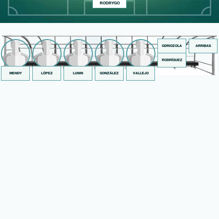
RODRYGO
ODRIOZOLA
ARRIBAS
RODRÍGUEZ
MENDY
LÓPEZ
LUNIN
GONZÁLEZ
VALLEJO