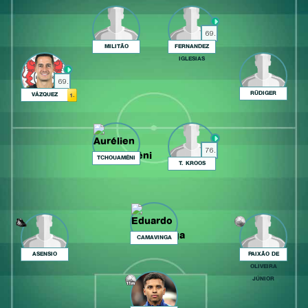
69.
MILITÃO
FERNANDEZ
IGLESIAS
69.
RÜDIGER
VÁZQUEZ
1.
76.
TCHOUAMÉNI
T. KROOS
CAMAVINGA
ASENSIO
PAIXÃO DE
OLIVEIRA
JÚNIOR