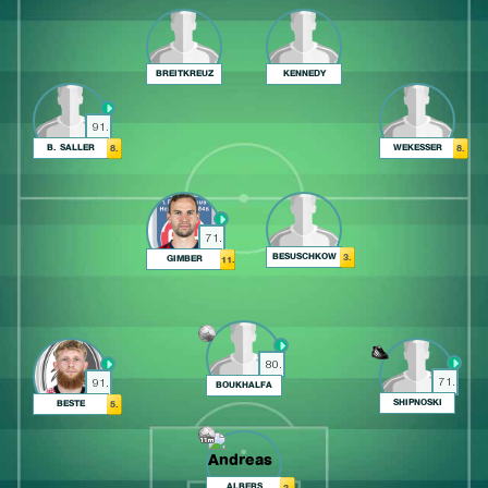
BREITKREUZ
KENNEDY
91.
B. SALLER
WEKESSER
8.
8.
71.
BESUSCHKOW
3.
GIMBER
11.
80.
71.
91.
BOUKHALFA
SHIPNOSKI
BESTE
5.
ALBERS