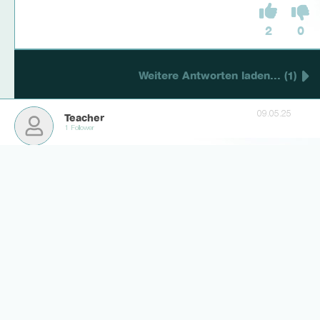
2
0
Weitere Antworten laden... (1)
09.05.25
Teacher
1 Follower
Hauptsache Mainka schädelt wieder ordentlich die +5er aus dem
Strafraum
6
0