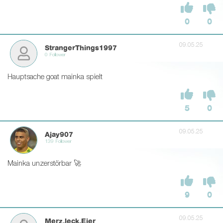
0
0
09.05.25
StrangerThings1997
0 Follower
Hauptsache goat mainka spielt
5
0
09.05.25
Ajay907
139 Follower
Mainka unzerstörbar 🚀
9
0
09.05.25
Merz.leck.Eier