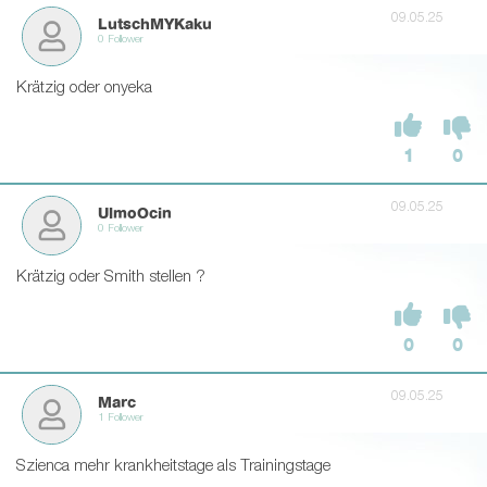
09.05.25
LutschMYKaku
0 Follower
Krätzig oder onyeka
1
0
09.05.25
UlmoOcin
0 Follower
Krätzig oder Smith stellen ?
0
0
09.05.25
Marc
1 Follower
Szienca mehr krankheitstage als Trainingstage