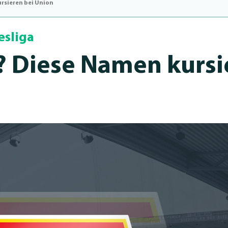
ursieren bei Union
esliga
a? Diese Namen kurs