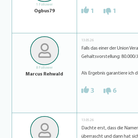
1 Follower
1
1
Ogbus79
13.05.26
Falls das einer der Union Ver
Gehaltsvorstellung: 80.000
8 Follower
Als Ergebnis garantiere ich 
Marcus Rehwald
3
6
13.05.26
Dachte erst, dass die Namen 
überrascht und dann hat sich