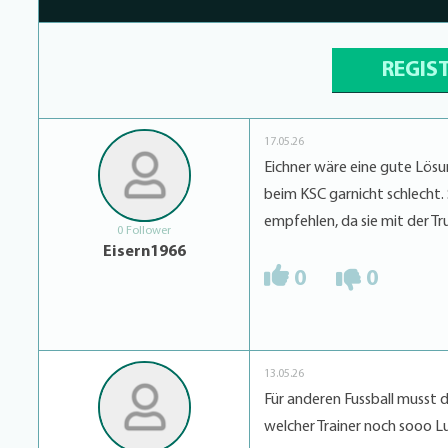
REGIS
17.05.26
Eichner wäre eine gute Lösu
beim KSC garnicht schlecht. 
empfehlen, da sie mit der 
0 Follower
Eisern1966
0
0
13.05.26
Für anderen Fussball musst 
welcher Trainer noch sooo Lus