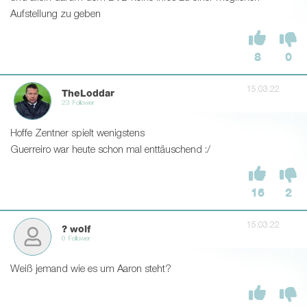
Aufstellung zu geben
8
0
15.03.22
TheLoddar
23 Follower
Hoffe Zentner spielt wenigstens
Guerreiro war heute schon mal enttäuschend :/
16
2
15.03.22
? wolf
0 Follower
Weiß jemand wie es um Aaron steht?