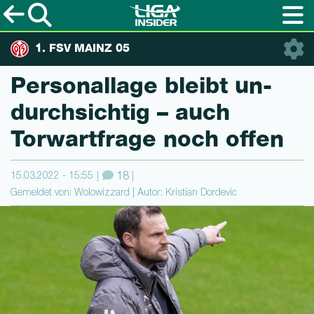
1. FSV MAINZ 05
Personallage bleibt un­
durchsichtig – auch
Torwartfrage noch offen
15.03.2022 - 15:55
18
Gemeldet von: Wolowizzard | Autor: Kristian Dordevic