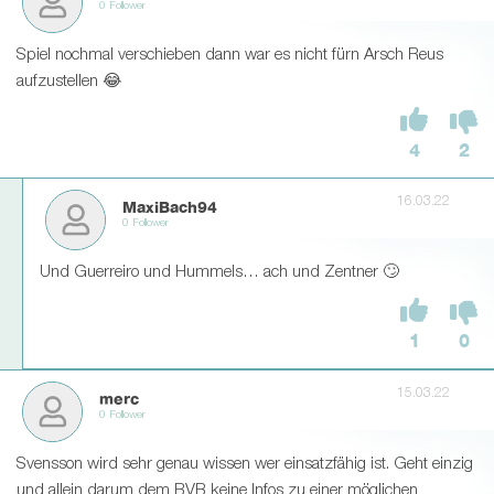
0 Follower
Spiel nochmal verschieben dann war es nicht fürn Arsch Reus
aufzustellen 😂
4
2
16.03.22
MaxiBach94
0 Follower
Und Guerreiro und Hummels… ach und Zentner 🙄
1
0
15.03.22
merc
0 Follower
Svensson wird sehr genau wissen wer einsatzfähig ist. Geht einzig
und allein darum dem BVB keine Infos zu einer möglichen