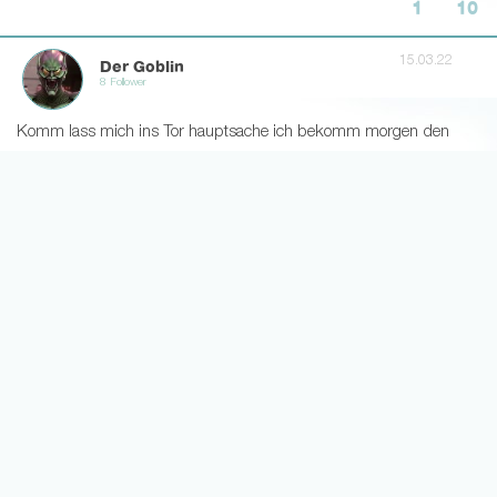
1
10
15.03.22
Der Goblin
8 Follower
Komm lass mich ins Tor hauptsache ich bekomm morgen den
ganzen Abend Fußball
8
6
15.03.22
Christoph Drauf
1 Follower
Weiß jemand was mit Niakhate Abi ist?
1
11
15.03.22
Jonas
0 Follower