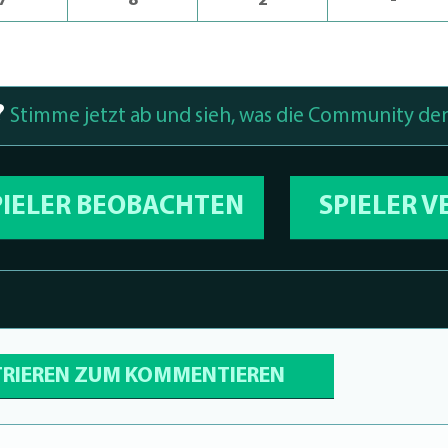
7
8
2
-
?
Stimme jetzt ab und sieh, was die Community den
PIELER BEOBACHTEN
SPIELER 
TRIEREN ZUM KOMMENTIEREN