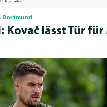
 für Meyer offen
a Dortmund
: Kovač lässt Tür fü