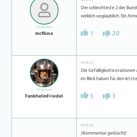
Der schlechteste 2 der Bunde
wirklich unglaublich. Ein Arm
0 Follower
1
20
mcNusa
06.05.26
Die Gefälligkeitsrotationen 
im Blick haben für den letzt
9 Follower
5
3
FunkhelmFriedel
06.05.26
[Kommentar gelöscht]