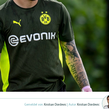
Gemeldet von:
Kristian Dordevic
| Autor:
Kristian Dordevic