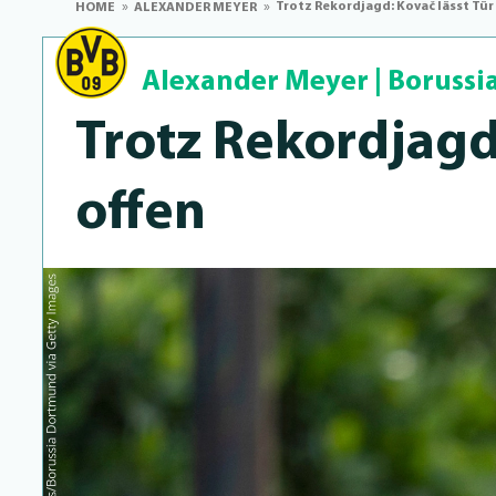
Trotz Rekordjagd: Kovač lässt Tür
HOME
ALEXANDER MEYER
Alexander Meyer
|
Borussi
Trotz Rekordjagd
offen