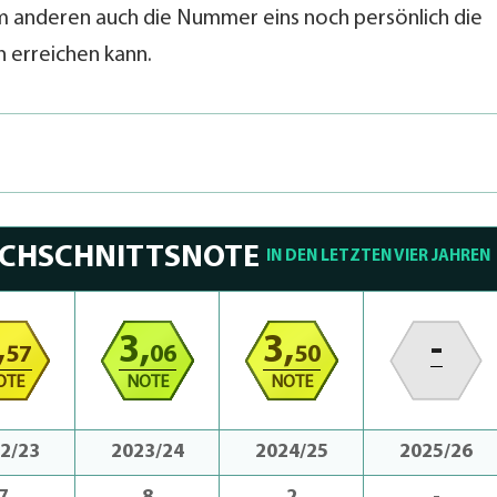
 zum anderen auch die Nummer eins noch persönlich die
 erreichen kann.
RCHSCHNITTSNOTE
IN DEN LETZTEN VIER JAHREN
,
3,
3,
-
57
06
50
OTE
NOTE
NOTE
2/23
2023/24
2024/25
2025/26